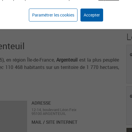
21
Paramétrer les cookies
Accepter
Agents sur weka.jobs
L
enteuil
), en région Île-de-France,
Argenteuil
est la plus peuplée
ec 110 468 habitants sur un territoire de 1 770 hectares,
ADRESSE
12-14, boulevard Léon Feix
95100 ARGENTEUIL
MAIL / SITE INTERNET