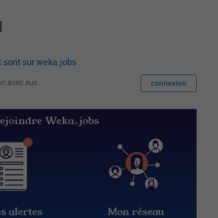
l
 sont sur weka.jobs
on avec eux.
connexion
rejoindre Weka.jobs
s alertes
Mon réseau