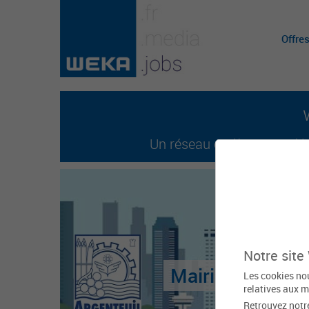
Offre
Un réseau entièrement dédi
Notre site
Mairie d'Argente
Les cookies nou
relatives aux m
Retrouvez notr