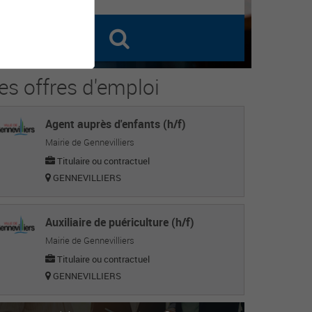
es offres d'emploi
Agent auprès d'enfants (h/f)
Mairie de Gennevilliers
Titulaire ou contractuel
GENNEVILLIERS
Auxiliaire de puériculture (h/f)
Mairie de Gennevilliers
Titulaire ou contractuel
GENNEVILLIERS