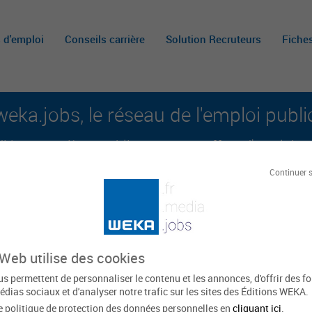
s d'emploi
Conseils carrière
Solution Recruteurs
Fiche
weka.jobs, le réseau de l'emploi publi
é aux carrières publiques et aux offres d'emploi sur 
Continuer 
A
m
c
 Web utilise des cookies
uil
s permettent de personnaliser le contenu et les annonces, d'offrir des f
édias sociaux et d'analyser notre trafic sur les sites des Éditions WEKA.
e politique de protection des données personnelles en
cliquant ici
.