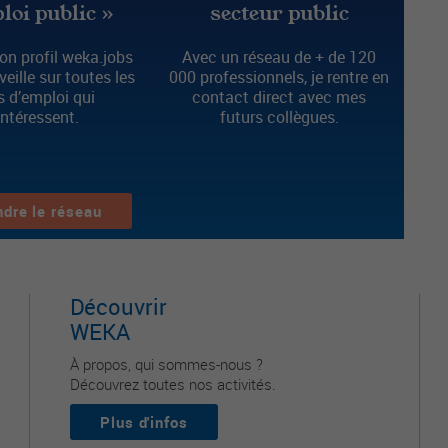
loi public »
secteur public
n profil weka.jobs
Avec un réseau de + de 120
 veille sur toutes les
000 professionnels, je rentre en
s d’emploi qui
contact direct avec mes
intéressent.
futurs collègues.
ndre le réseau
Découvrir
WEKA
À propos, qui sommes-nous ?
Découvrez toutes nos activités.
Plus d'infos