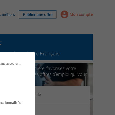
Mon compte
s métiers
Publier une offre
c
tout le territoire Français
sans accepter →
ccélérez votre carrière, favorisez votre
obilité. Trouvez les offres d'emploi qui vous
orrespondent.
onctionnalités