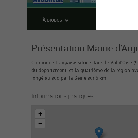
À propos
Offres
Présentation Mairie d'Arg
Commune française située dans le Val-d'Oise (95
du département, et la quatrième de la région av
longé au sud par la Seine sur 5 km.
Informations pratiques
+
−