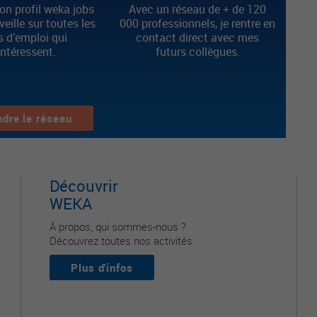
n profil weka.jobs
Avec un réseau de + de 120
 veille sur toutes les
000 professionnels, je rentre en
s d’emploi qui
contact direct avec mes
intéressent.
futurs collègues.
ndre le réseau
Découvrir
WEKA
À propos, qui sommes-nous ?
Découvrez toutes nos activités.
Plus d'infos