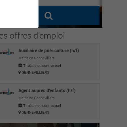
es offres d'emploi
Auxiliaire de puériculture (h/f)
Mairie de Gennevilliers
Titulaire ou contractuel
GENNEVILLIERS
Agent auprès d'enfants (h/f)
Mairie de Gennevilliers
Titulaire ou contractuel
GENNEVILLIERS