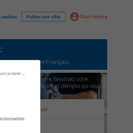
Mon compte
s métiers
Publier une offre
c
tout le territoire Français
sans accepter →
ccélérez votre carrière, favorisez votre
obilité. Trouvez les offres d'emploi qui vous
orrespondent.
onctionnalités