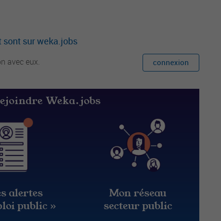
 sont sur weka.jobs
on avec eux.
connexion
rejoindre Weka.jobs
s alertes
Mon réseau
loi public »
secteur public