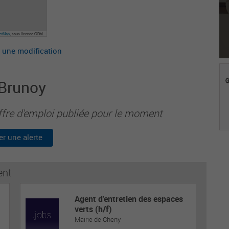
eetMap
, sous licence ODbL
 une modification
 Brunoy
ffre d'emploi publiée pour le moment
er une alerte
ent
Agent d'entretien des espaces
verts (h/f)
Mairie de Cheny