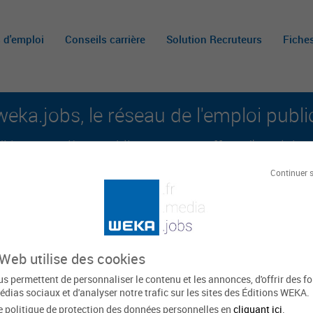
s d'emploi
Conseils carrière
Solution Recruteurs
Fiche
weka.jobs, le réseau de l'emploi publi
é aux carrières publiques et aux offres d'emploi sur 
Continuer 
A
m
c
 Web utilise des cookies
y
s permettent de personnaliser le contenu et les annonces, d'offrir des f
édias sociaux et d'analyser notre trafic sur les sites des Éditions WEKA.
e politique de protection des données personnelles en
cliquant ici
.