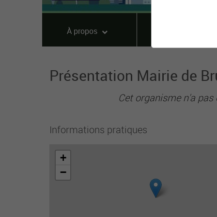
À propos
Offres
Présentation Mairie de B
Cet organisme n'a pas 
Informations pratiques
+
−