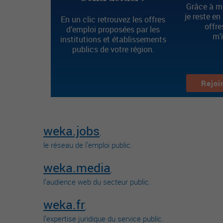
Grâce à mo
je reste en
En un clic retrouvez les offres
offre
d’emploi proposées par les
m’
institutions et établissements
publics de votre région.
Rejoi
weka.jobs
,
le réseau de l’emploi public.
weka.media
,
l’audience web du secteur public.
weka.fr
,
l’expertise juridique du service public.