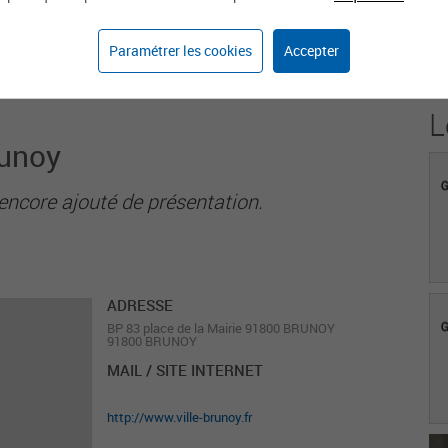
4
Paramétrer les cookies
Accepter
Agents sur weka.jobs
L
runoy
encore ajouté de présentation.
ADRESSE
BP 83 place de la Mairie 91800 BRUNOY
91800 BRUNOY
MAIL / SITE INTERNET
http://www.ville-brunoy.fr