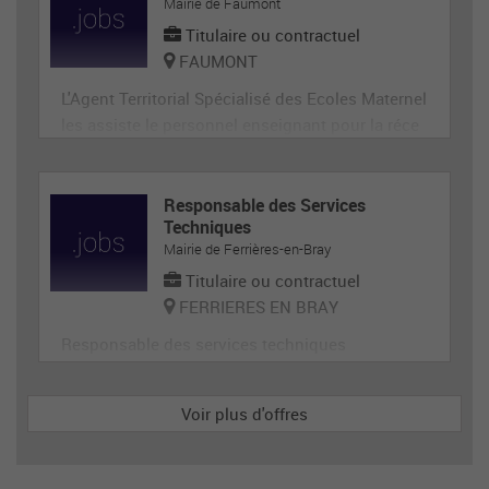
ge, désherbage, tonte...) et de travaux divers.
Mairie de Faumont
Titulaire ou contractuel
FAUMONT
L'Agent Territorial Spécialisé des Ecoles Maternel
les assiste le personnel enseignant pour la réce
ption, l'animation et l'hygiène des très jeunes en
fants, prépare et met en état de propreté les loca
ux et le matériel servant directement aux enfant
Responsable des Services
Techniques
s. En tant que membre de la communauté éduca
Mairie de Ferrières-en-Bray
tive, il p
Titulaire ou contractuel
FERRIERES EN BRAY
Responsable des services techniques
Voir plus d'offres