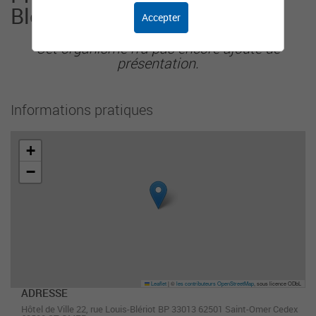
Blendecques
Accepter
Cet organisme n'a pas encore ajouté de
présentation.
Informations pratiques
+
−
Leaflet
|
©
les contributeurs OpenStreetMap
, sous licence ODbL
ADRESSE
Hôtel de Ville 22, rue Louis-Blériot BP 33013 62501 Saint-Omer Cedex