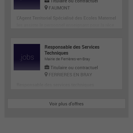
Titulaire ou contractuel
FAUMONT
L'Agent Territorial Spécialisé des Ecoles Maternel
les assiste le personnel enseignant pour la réce
ption, l'animation et l'hygiène des très jeunes en
fants, prépare et met en état de propreté les loca
ux et le matériel servant directement aux enfant
Responsable des Services
Techniques
s. En tant que membre de la communauté éduca
Mairie de Ferrières-en-Bray
tive, il p
Titulaire ou contractuel
FERRIERES EN BRAY
Responsable des services techniques
Voir plus d'offres