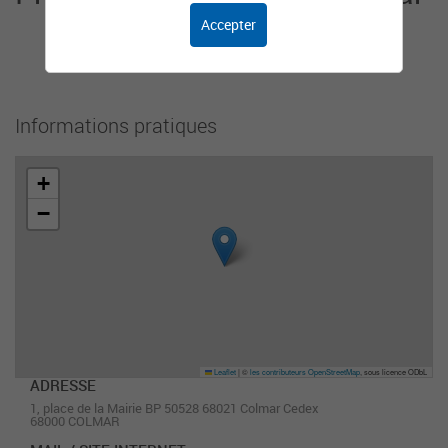
Accepter
Cet organisme n'a pas encore ajouté de
présentation.
Informations pratiques
+
−
Leaflet
|
©
les contributeurs OpenStreetMap
, sous licence ODbL
ADRESSE
1, place de la Mairie BP 50528 68021 Colmar Cedex
68000 COLMAR