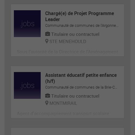
Chargé(e) de Projet Programme
Leader
Communauté de communes de l'Argonne-Champenoise
Titulaire ou contractuel
STE MENEHOULD
Sous l’autorité de la Directrice de l’Aménagement
du Territoire en collaboration étroite avec le Prés
ident du GAL, le Président de la Communauté de
Communes de l’Argonne Champenoise et le Vice
Assistant éducatif petite enfance
-Président en charge de l’Aménagement du Territ
(h/f)
Communauté de communes de la Brie-Champenoise
oire
Titulaire ou contractuel
MONTMIRAIL
Agent d'accompagnement transport scolaire