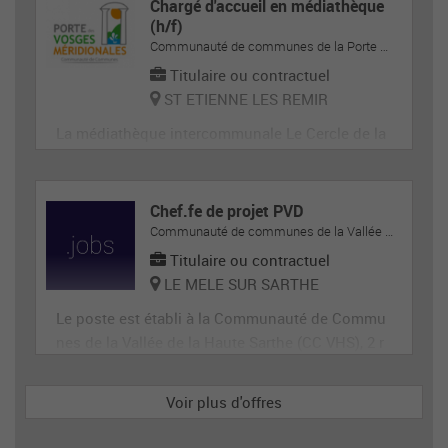
Chargé d'accueil en médiathèque
(h/f)
Communauté de communes de la Porte des Vosges Méridionales
Titulaire ou contractuel
ST ETIENNE LES REMIR
La médiathèque intercommunale Le Cercle de la
Communauté de Communes de la Porte des Vos
ges Méridionales recherche un ou une chargé(e)
d'accueil polyvalent ; Accueil, Espace adolescen
Chef.fe de projet PVD
t et autres espaces
Communauté de communes de la Vallée de la Haute-Sarthe
Titulaire ou contractuel
LE MELE SUR SARTHE
Le poste est établi à la Communauté de Commu
nes de la Vallée de la Haute Sarthe (CC VHS), 2 r
oute de Paris à Le Mêle Sur Sarthe (Orne).
Voir plus d'offres