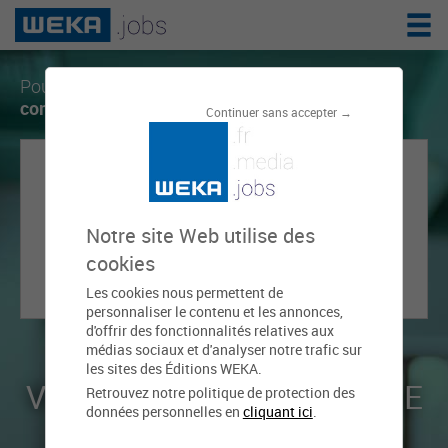
Pour créer une alerte, vous devez disposer d'
un
compte sur weka.jobs
.
Continuer sans accepter →
Notre site Web utilise des
RECEVEZ LES
cookies
NOUVELLES OFFRES
Les cookies nous permettent de
qui correspondent à votre recherche.
personnaliser le contenu et les annonces,
d'offrir des fonctionnalités relatives aux
médias sociaux et d'analyser notre trafic sur
les sites des Éditions WEKA.
VOUS N'AVEZ PAS ENCORE
Retrouvez notre politique de protection des
données personnelles en
cliquant ici
.
DE COMPTE ?