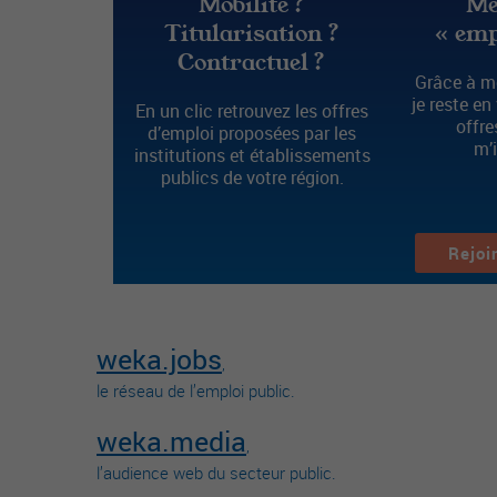
Mobilité ?
Me
Titularisation ?
« emp
Contractuel ?
Grâce à mo
je reste en
En un clic retrouvez les offres
offre
d’emploi proposées par les
m’
institutions et établissements
publics de votre région.
Rejoi
weka.jobs
,
le réseau de l’emploi public.
weka.media
,
l’audience web du secteur public.