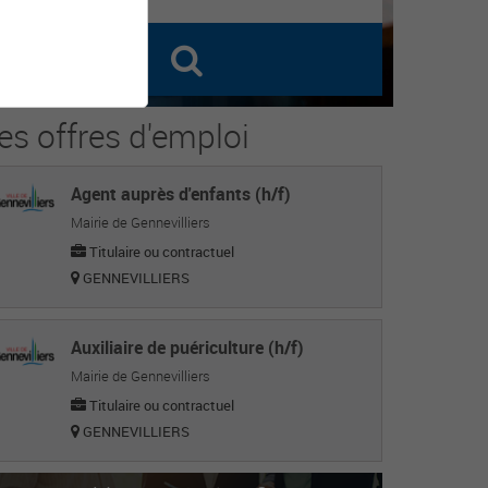
es offres d'emploi
Agent auprès d'enfants (h/f)
Mairie de Gennevilliers
Titulaire ou contractuel
GENNEVILLIERS
Auxiliaire de puériculture (h/f)
Mairie de Gennevilliers
Titulaire ou contractuel
GENNEVILLIERS