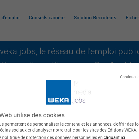
s d'emploi
Conseils carrière
Solution Recruteurs
Fiche
weka.jobs, le réseau de l'emploi publi
é aux carrières publiques et aux offres d'emploi sur 
Continuer 
A
m
c
 Web utilise des cookies
al - Bourgogne-Franche-Comté
s permettent de personnaliser le contenu et les annonces, d'offrir des f
édias sociaux et d'analyser notre trafic sur les sites des Éditions WEKA.
e politique de protection des données personnelles en
cliquant ici
.