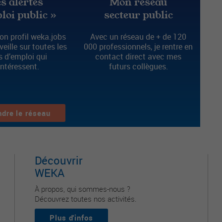
s alertes
Mon réseau
loi public »
secteur public
n profil weka.jobs
Avec un réseau de + de 120
 veille sur toutes les
000 professionnels, je rentre en
s d’emploi qui
contact direct avec mes
intéressent.
futurs collègues.
ndre le réseau
Découvrir
WEKA
À propos, qui sommes-nous ?
Découvrez toutes nos activités.
Plus d'infos