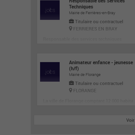
Responsable des Services
Techniques
Mairie de Ferrières-en-Bray
Titulaire ou contractuel
FERRIERES EN BRAY
Responsable des services techniques
Animateur enfance - jeunesse
(h/f)
Mairie de Florange
Titulaire ou contractuel
FLORANGE
La ville de Florange comptant 12 000 habita
nts et 4 périscolaires recherche des animate
urs pour accueillir et animer en toute sécuri
Voir
té les enfants dans le cadre des accueils de
loisirs. Il est garant de la sécurité morale, ph