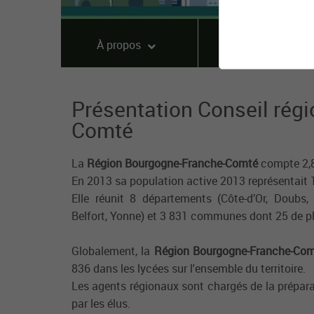
À propos
Offres
Présentation Conseil rég
Comté
La
Région Bourgogne-Franche-Comté
compte 2,8
En 2013 sa population active 2013 représentait 
Elle réunit 8 départements (Côte-d’Or, Doubs, H
Belfort, Yonne) et 3 831 communes dont 25 de pl
Globalement, la
Région Bourgogne-Franche-Com
836 dans les lycées sur l'ensemble du territoire.
Les agents régionaux sont chargés de la préparat
par les élus.