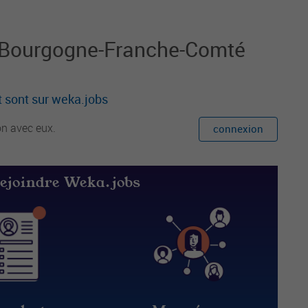
e la lecture auprès des usagers et partenair
es institutionnels et associatifs.
- Bourgogne-Franche-Comté
 sont sur weka.jobs
on avec eux.
connexion
rejoindre Weka.jobs