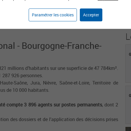
20
Paramétrer les cookies
Accepter
Agents sur weka.jobs
L
ional - Bourgogne-Franche-
21 millions d’habitants sur une superficie de 47 784km².
1 287 926 personnes.
aute-Saône, Jura, Nièvre, Saône-et-Loire, Territoire de
us de 10 000 habitants.
té compte 3 896 agents sur postes permanents
, dont 2
ion des dossiers et de l’application des décisions prises