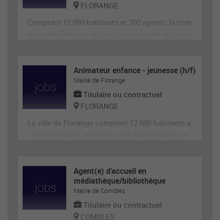
FLORANGE
Comptant 12 000 habitants et 200 agents, la com
mune de Florange recherche un adjoint au direct
eur de site périscolaire, diplômé éventuellement
d'un BAFA ou BAFD, disposant d’une expérience
en animation et de compétences administrative
Animateur enfance - jeunesse (h/f)
Mairie de Florange
s, ainsi qu'en gestion d’équipe et en communica
tion (poste de 28h
Titulaire ou contractuel
FLORANGE
La ville de Florange comptant 12 000 habitants e
t 4 périscolaires recherche des animateurs pour
accueillir et animer en toute sécurité les enfants
dans le cadre des accueils de loisirs. Il est garan
t de la sécurité morale, physique et affective des
Agent(e) d’accueil en
médiathèque/bibliothèque
enfants. Il est responsable du groupe d'enfants
Mairie de Combles
et
Titulaire ou contractuel
COMBLES