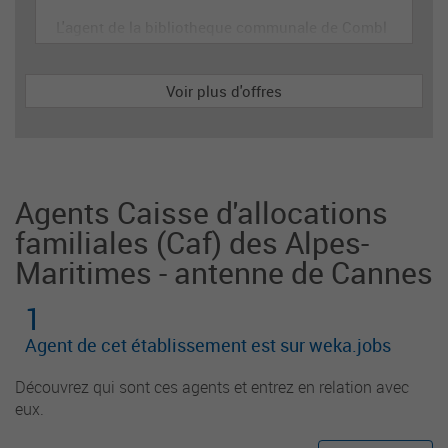
L'agent de la bibliotheque communale de Combl
es participe à l'organisation et la mise en œuvre
de la politique documentaire et la mise en valeur
Voir plus d'offres
des collections. Il assure le service de lecture pu
blique et la promotion de la lecture auprès des u
sagers et partenaires institutionnels et associatif
s.
Agents Caisse d'allocations
familiales (Caf) des Alpes-
Maritimes - antenne de Cannes
1
Agent de cet établissement est sur weka.jobs
Découvrez qui sont ces agents et entrez en relation avec
eux.