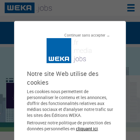
weka.jobs, le réseau de l'emploi public
Continuer sans accepter →
Notre site Web utilise des
Caisse d'allocations
cookies
Les cookies nous permettent de
familiales (Caf) des
personnaliser le contenu et les annonces,
d'offrir des fonctionnalités relatives aux
Alpes-Maritimes -
médias sociaux et d'analyser notre trafic sur
les sites des Éditions WEKA.
antenne de Cannes
Retrouvez notre politique de protection des
données personnelles en
cliquant ici
.