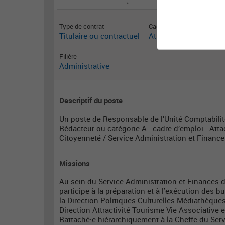
Type de contrat
Cadre emploi
Titulaire ou contractuel
Attaché territorial
Filière
Administrative
Descriptif du poste
Un poste de Responsable de l’Unité Comptabilité
Rédacteur ou catégorie A - cadre d’emploi : Attac
Citoyenneté / Service Administration et Finance
Missions
Au sein du Service Administration et Finances d
participe à la préparation et à l'exécution des 
la Direction Politiques Culturelles Médiathèques
Direction Attractivité Tourisme Vie Associative e
Rattaché·e hiérarchiquement à la Cheffe du Servi