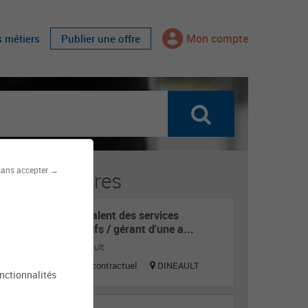
Mon compte
s métiers
Publier une offre
sans accepter →
fres similaires
Agent polyvalent des services
administratifs / gérant d'une a...
Mairie de Dinéault
Titulaire ou contractuel
DINEAULT
onctionnalités