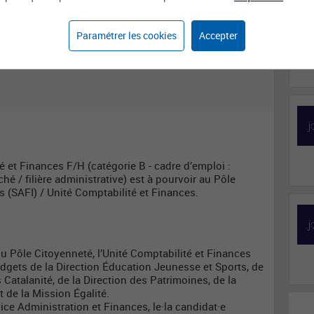
Paramétrer les cookies
Accepter
Domaine d'activité
Métier
Finances
Responsable de gestion
budgétaire et financière
 et Finances F/H (catégorie B - cadre d’emploi :
hé / filière administrative) est à pourvoir au Pôle
s (SAFI) / Unité Comptabilité et Finances.
u Pôle Citoyenneté, l’Unité Comptabilité et Finances
budgets de la Direction Éducation Jeunesse et Sports, de
 Catalanité, de la Direction des Patrimoines, de la
t de la Mission Égalité.
ce Administration et Finances, le·la candidat·e