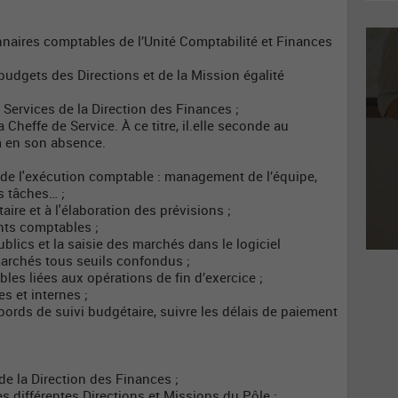
onnaires comptables de l’Unité Comptabilité et Finances
s budgets des Directions et de la Mission égalité
s Services de la Direction des Finances ;
la Cheffe de Service. À ce titre, il.elle seconde au
im en son absence.
:
 de l'exécution comptable : management de l’équipe,
s tâches… ;
aire et à l'élaboration des prévisions ;
nts comptables ;
ublics et la saisie des marchés dans le logiciel
marchés tous seuils confondus ;
les liées aux opérations de fin d’exercice ;
s et internes ;
bords de suivi budgétaire, suivre les délais de paiement
 de la Direction des Finances ;
s différentes Directions et Missions du Pôle ;