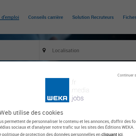
s d'emploi
Conseils carrière
Solution Recruteurs
Fiche
Continuer 
Of
é Comptabilité et Finances F/H (catégorie B - cadre
gorie A - cadre d’emploi : Attaché / filière
ientales
 Web utilise des cookies
PERPIGNAN
Le 22 juin
s permettent de personnaliser le contenu et les annonces, d'offrir des f
édias sociaux et d'analyser notre trafic sur les sites des Éditions WEKA.
xpirée
e politique de protection des données personnelles en
cliquant ici
.