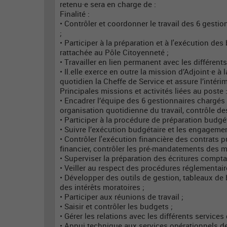
retenu·e sera en charge de :
Finalité :
• Contrôler et coordonner le travail des 6 gesti
;
• Participer à la préparation et à l'exécution de
rattachée au Pôle Citoyenneté ;
• Travailler en lien permanent avec les différent
• Il.elle exerce en outre la mission d’Adjoint·e à 
quotidien la Cheffe de Service et assure l’intér
Principales missions et activités liées au poste 
• Encadrer l’équipe des 6 gestionnaires chargés
organisation quotidienne du travail, contrôle de
• Participer à la procédure de préparation budgét
• Suivre l’exécution budgétaire et les engageme
• Contrôler l'exécution financière des contrats p
financier, contrôler les pré-mandatements des 
• Superviser la préparation des écritures comptab
• Veiller au respect des procédures réglementaire
• Développer des outils de gestion, tableaux de 
des intérêts moratoires ;
• Participer aux réunions de travail ;
• Saisir et contrôler les budgets ;
• Gérer les relations avec les différents services
• Appui technique aux services opérationnels de