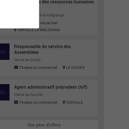
Responsable des ressources humaines
H/F
Mairie de Jarville-la-Malgrange
Titulaire ou contractuel
JARVILLE LA MALGRANG
Responsable du service des
Assemblées
Mairie de Gosier
Titulaire ou contractuel
LE GOSIER
Agent administratif polyvalent (h/f)
Mairie de Couville
Titulaire ou contractuel
COUVILLE
Voir plus d'offres