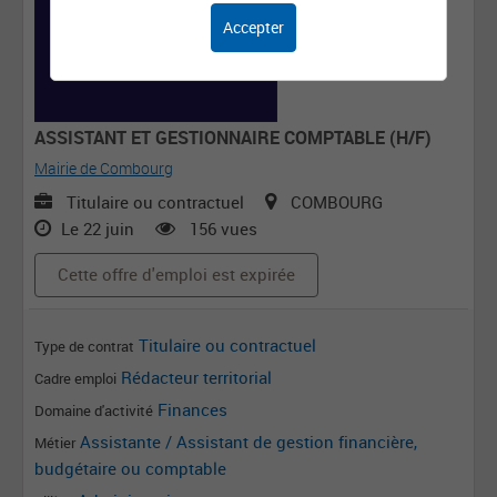
Accepter
ASSISTANT ET GESTIONNAIRE COMPTABLE (H/F)
Mairie de Combourg
Titulaire ou contractuel
COMBOURG
Le 22 juin
156 vues
Cette offre d'emploi est expirée
Titulaire ou contractuel
Type de contrat
Rédacteur territorial
Cadre emploi
Finances
Domaine d'activité
Assistante / Assistant de gestion financière,
Métier
budgétaire ou comptable