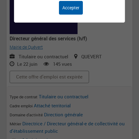
Accepter
Directeur général des services (h/f)
Mairie de Quévert
Titulaire ou contractuel
QUEVERT
Le 22 juin
145 vues
Cette offre d'emploi est expirée
Titulaire ou contractuel
Type de contrat
Attaché territorial
Cadre emploi
Direction générale
Domaine d'activité
Directrice / Directeur général-e de collectivité ou
Métier
d'établissement public