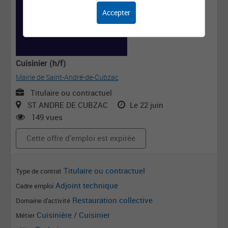
Accepter
Cuisinier (h/f)
Mairie de Saint-André-de-Cubzac
Titulaire ou contractuel
ST ANDRE DE CUBZAC
Le 22 juin
149 vues
Cette offre d'emploi est expirée
Titulaire ou contractuel
Type de contrat
Adjoint technique
Cadre emploi
Restauration collective
Domaine d'activité
Cuisinière / Cuisinier
Métier