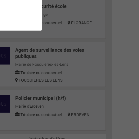
Agent de sécurité école
Mairie de Florange
Titulaire ou contractuel
FLORANGE
Agent de surveillance des voies
publiques
Mairie de Fouquières-lès-Lens
Titulaire ou contractuel
FOUQUIERES LES LENS
Policier municipal (h/f)
Mairie d'Erdeven
Titulaire ou contractuel
ERDEVEN
Voir plus d'offres