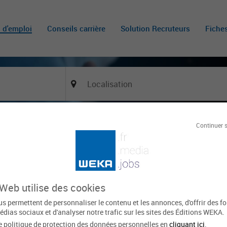
s d'emploi
Conseils carrière
Solution Recruteurs
Fiche
Continuer 
Of
 municipale (h/f)
SARCELLES
Le 22 juin
154 vues
 Web utilise des cookies
xpirée
s permettent de personnaliser le contenu et les annonces, d'offrir des f
édias sociaux et d'analyser notre trafic sur les sites des Éditions WEKA.
Domaine d'activité
Métier
e politique de protection des données personnelles en
cliquant ici
.