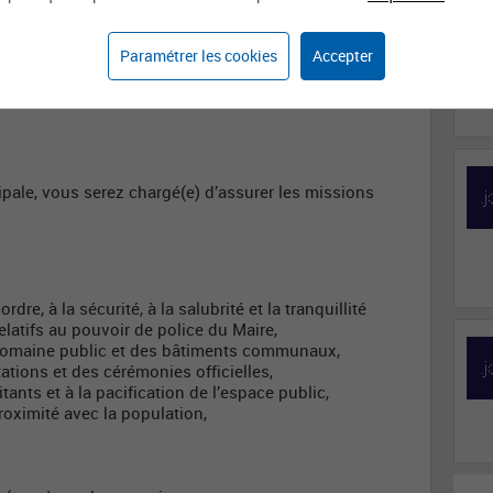
Prévention et sécurité
Policière / Policier
municipal-e
Paramétrer les cookies
Accepter
ipale, vous serez chargé(e) d’assurer les missions
re, à la sécurité, à la salubrité et la tranquillité
relatifs au pouvoir de police du Maire,
u domaine public et des bâtiments communaux,
ations et des cérémonies officielles,
ants et à la pacification de l’espace public,
roximité avec la population,