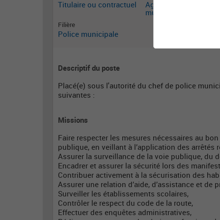
Titulaire ou contractuel
Agent de police
municipale
Filière
Police municipale
Descriptif du poste
Placé(e) sous l'autorité du chef de police munic
suivantes :
Missions
Faire respecter les mesures nécessaires au bon ord
publique, en veillant à l’application des arrêtés 
Assurer la surveillance de la voie publique, d
Encadrer et assurer la sécurité lors des manifest
Contribuer activement à la sécurisation des habit
Assurer une relation d’aide, d’assistance et de p
Surveiller les établissements scolaires,
Contrôler le respect du code de la route,
Effectuer des enquêtes administratives,