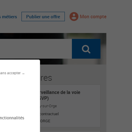
Mon compte
s métiers
Publier une offre
sans accepter →
fres similaires
Agent de surveillance de la voie
publique (ASVP)
Mairie de Juvisy-sur-Orge
Titulaire ou contractuel
onctionnalités
JUVISY SUR ORGE