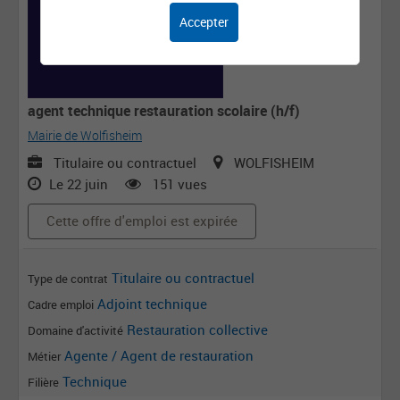
Accepter
agent technique restauration scolaire (h/f)
Mairie de Wolfisheim
Titulaire ou contractuel
WOLFISHEIM
Le 22 juin
151 vues
Cette offre d'emploi est expirée
Titulaire ou contractuel
Type de contrat
Adjoint technique
Cadre emploi
Restauration collective
Domaine d'activité
Agente / Agent de restauration
Métier
Technique
Filière