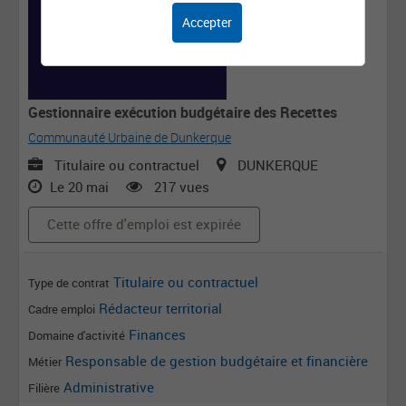
Accepter
Gestionnaire exécution budgétaire des Recettes
Communauté Urbaine de Dunkerque
Titulaire ou contractuel
DUNKERQUE
Le 20 mai
217 vues
Cette offre d'emploi est expirée
Titulaire ou contractuel
Type de contrat
Rédacteur territorial
Cadre emploi
Finances
Domaine d'activité
Responsable de gestion budgétaire et financière
Métier
Administrative
Filière