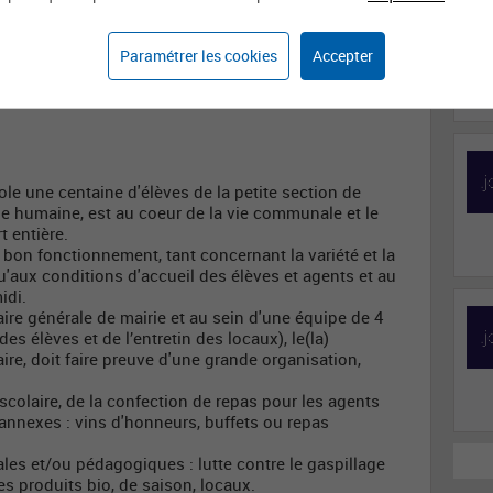
Restauration collective
Cuisinière / Cuisinier
Paramétrer les cookies
Accepter
ole une centaine d'élèves de la petite section de
le humaine, est au coeur de la vie communale et le
t entière.
n bon fonctionnement, tant concernant la variété et la
qu'aux conditions d'accueil des élèves et agents et au
idi.
aire générale de mairie et au sein d'une équipe de 4
es élèves et de l’entretin des locaux), le(la)
aire, doit faire preuve d'une grande organisation,
t scolaire, de la confection de repas pour les agents
nnexes : vins d'honneurs, buffets ou repas
ales et/ou pédagogiques : lutte contre le gaspillage
s produits bio, de saison, locaux.