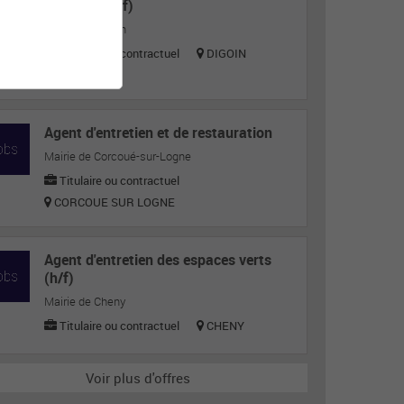
Cuisinier (h/f)
Mairie de Digoin
Titulaire ou contractuel
DIGOIN
Agent d'entretien et de restauration
Mairie de Corcoué-sur-Logne
Titulaire ou contractuel
CORCOUE SUR LOGNE
Agent d'entretien des espaces verts
(h/f)
Mairie de Cheny
Titulaire ou contractuel
CHENY
Voir plus d'offres