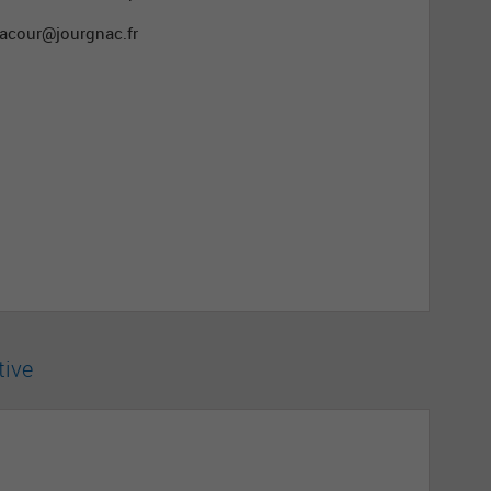
lacour@jourgnac.fr
tive