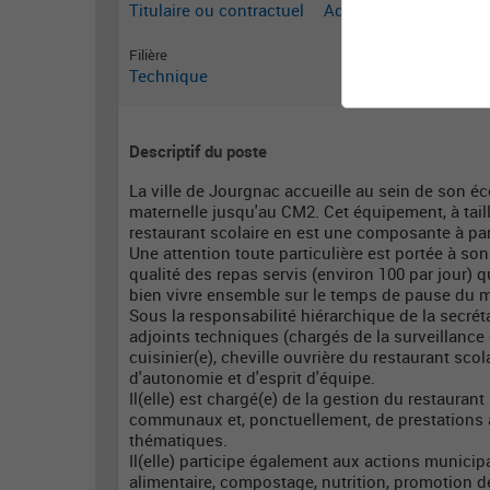
Titulaire ou contractuel
Adjoint technique
Filière
Technique
Descriptif du poste
La ville de Jourgnac accueille au sein de son éc
maternelle jusqu'au CM2. Cet équipement, à tail
restaurant scolaire en est une composante à par
Une attention toute particulière est portée à so
qualité des repas servis (environ 100 par jour) 
bien vivre ensemble sur le temps de pause du m
Sous la responsabilité hiérarchique de la secrét
adjoints techniques (chargés de la surveillance d
cuisinier(e), cheville ouvrière du restaurant scol
d'autonomie et d'esprit d'équipe.
Il(elle) est chargé(e) de la gestion du restauran
communaux et, ponctuellement, de prestations a
thématiques.
Il(elle) participe également aux actions municip
alimentaire, compostage, nutrition, promotion de