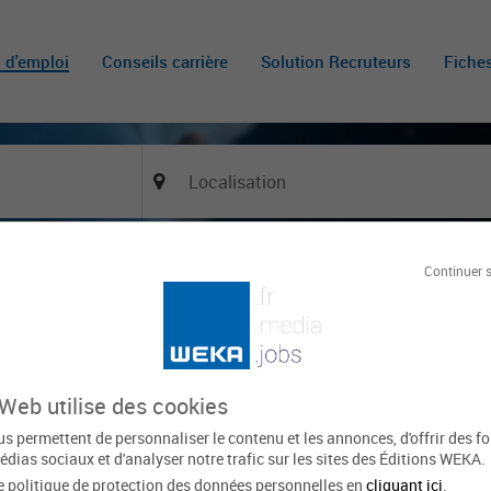
s d'emploi
Conseils carrière
Solution Recruteurs
Fiche
Continuer 
Of
JOURGNAC
Le 20 mai
150 vues
 Web utilise des cookies
xpirée
s permettent de personnaliser le contenu et les annonces, d'offrir des f
édias sociaux et d'analyser notre trafic sur les sites des Éditions WEKA.
Domaine d'activité
Métier
e politique de protection des données personnelles en
cliquant ici
.