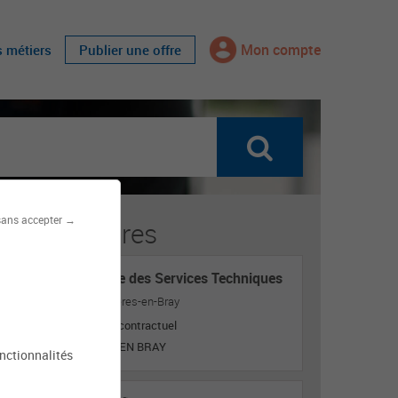
Mon compte
s métiers
Publier une offre
sans accepter →
fres similaires
Responsable des Services Techniques
Mairie de Ferrières-en-Bray
Titulaire ou contractuel
FERRIERES EN BRAY
onctionnalités