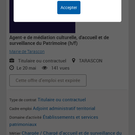
Accepter
Agent·e de médiation culturelle, d'accueil et de
surveillance du Patrimoine (h/f)
Mairie de Tarascon
Titulaire ou contractuel
TARASCON
Le 20 mai
141 vues
Cette offre d'emploi est expirée
Titulaire ou contractuel
Type de contrat
Adjoint administratif territorial
Cadre emploi
Établissements et services
Domaine d'activité
patrimoniaux
Chargée / Chargé d'accueil et de surveillance du
Métier