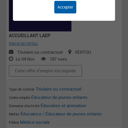
Accepter
ACCUEILLANT LAEP
Mairie de Vertou
Titulaire ou contractuel
VERTOU
Le 04 févr.
187 vues
Cette offre d'emploi est expirée
Titulaire ou contractuel
Type de contrat
Éducateur de jeunes enfants
Cadre emploi
Éducation et animation
Domaine d'activité
Éducatrice / Éducateur de jeunes enfants
Métier
Médico-sociale
Filière