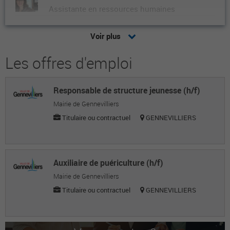
Assistante en ressources humaines
VIRGINIE O.
Voir plus
Assistante en ressources humaines
Les offres d'emploi
Joelle L.
Assistante en ressources humaines
Responsable de structure jeunesse (h/f)
Hélène P.
Mairie de Gennevilliers
Assistante en ressources humaines
Titulaire ou contractuel
GENNEVILLIERS
Isabelle M.
Assistante en ressources humaines
Auxiliaire de puériculture (h/f)
Sandra M.
Mairie de Gennevilliers
Titulaire ou contractuel
GENNEVILLIERS
Assistante en ressources humaines
Regine G.
Assistant en ressources humaines