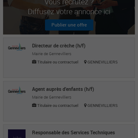
Vous recrutez ?
Diffusez votre annonce ici
VALERIE C.
Assistante en ressources humaines
Publier une offre
YOLAINE Z.
Assistante en ressources humaines
Directeur de crèche (h/f)
Mairie de Gennevilliers
Titulaire ou contractuel
GENNEVILLIERS
Agent auprès d'enfants (h/f)
Mairie de Gennevilliers
Titulaire ou contractuel
GENNEVILLIERS
Responsable des Services Techniques