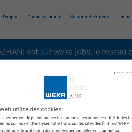
s d'emploi
Conseils carrière
Solution Recruteurs
Fiche
ANI est sur weka.jobs, le réseau de
aux carrières publiques et aux offres d'emploi su
Continuer 
Le
ZHANI
 Web utilise des cookies
s permettent de personnaliser le contenu et les annonces, d'offrir des f
édias sociaux et d'analyser notre trafic sur les sites des Éditions WEKA.
e politique de protection des données personnelles en
cliquant ici
.
Normandie