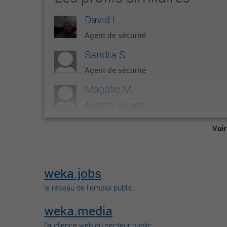
David L.
Agent de sécurité
Sandra S.
Agent de sécurité
Magalie M.
Agent de sécurité
Matthieu C.
Voir
Agent de sécurité
SORIBA C.
weka.jobs
Agent de sécurité
,
le réseau de l’emploi public.
weka.media
,
l’audience web du secteur public.