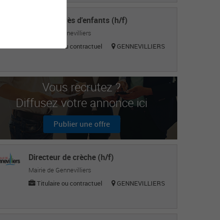
Agent auprès d'enfants (h/f)
Mairie de Gennevilliers
Titulaire ou contractuel
GENNEVILLIERS
Vous recrutez ?
Diffusez votre annonce ici
Publier une offre
Directeur de crèche (h/f)
Mairie de Gennevilliers
Titulaire ou contractuel
GENNEVILLIERS