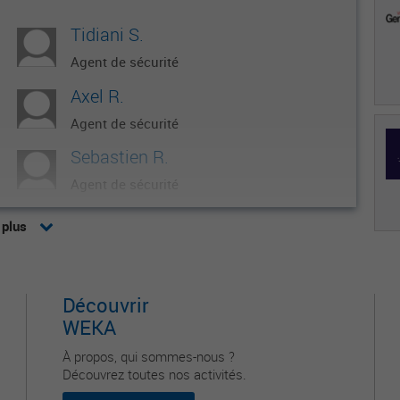
Tidiani S.
Agent de sécurité
Axel R.
Agent de sécurité
Sebastien R.
Agent de sécurité
Laurent S.
 plus
Agent de sécurité
Aouladi B.
Découvrir
Agent de sécurité
WEKA
À propos, qui sommes-nous ?
Découvrez toutes nos activités.