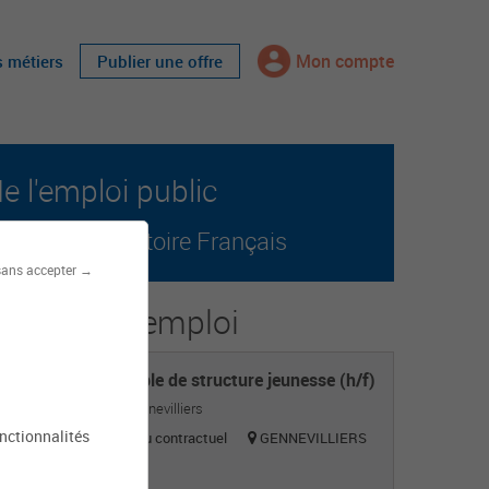
Mon compte
s métiers
Publier une offre
 l'emploi public
r tout le territoire Français
sans accepter →
s offres d'emploi
Responsable de structure jeunesse (h/f)
Mairie de Gennevilliers
onctionnalités
Titulaire ou contractuel
GENNEVILLIERS