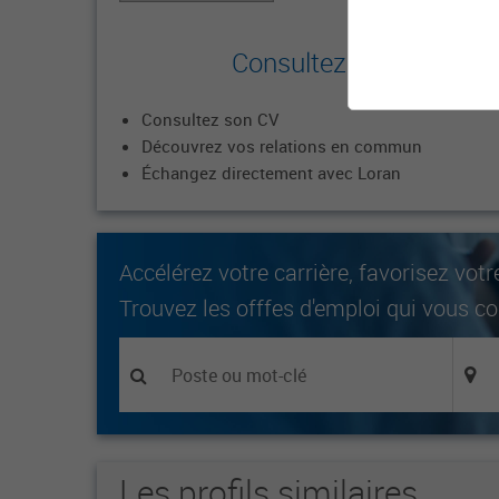
Consultez le profil co
Consultez son CV
Découvrez vos relations en commun
Échangez directement avec Loran
Accélérez votre carrière, favorisez votr
Trouvez les offfes d'emploi qui vous c
Les profils similaires