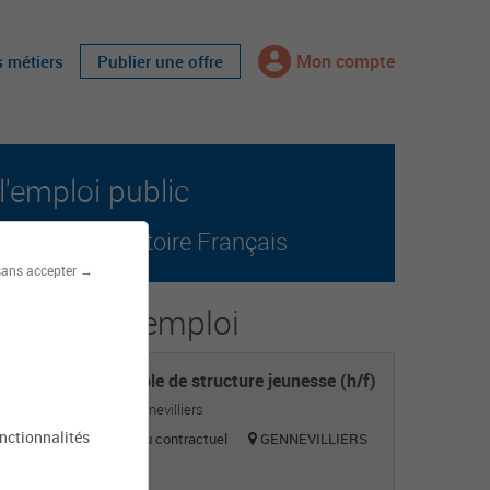
Mon compte
s métiers
Publier une offre
l'emploi public
r tout le territoire Français
sans accepter →
s offres d'emploi
Responsable de structure jeunesse (h/f)
Mairie de Gennevilliers
onctionnalités
Titulaire ou contractuel
GENNEVILLIERS