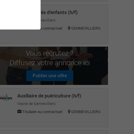
Agent auprès d'enfants (h/f)
Mairie de Gennevilliers
Titulaire ou contractuel
GENNEVILLIERS
Vous recrutez ?
Diffusez votre annonce ici
Publier une offre
Auxiliaire de puériculture (h/f)
Mairie de Gennevilliers
Titulaire ou contractuel
GENNEVILLIERS