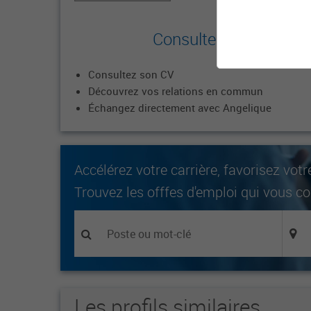
Consultez le profil c
Consultez son CV
Découvrez vos relations en commun
Échangez directement avec Angelique
Accélérez votre carrière, favorisez votr
Trouvez les offfes d'emploi qui vous c
Les profils similaires