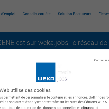
s d'emploi
Conseils carrière
Solution Recruteurs
Fiche
NE est sur weka.jobs, le réseau de 
aux carrières publiques et aux offres d'emploi su
Continuer 
Le
NE
 Web utilise des cookies
s permettent de personnaliser le contenu et les annonces, d'offrir des f
édias sociaux et d'analyser notre trafic sur les sites des Éditions WEKA.
e politique de protection des données personnelles en
cliquant ici
.
Hauts-de-France