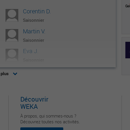
Corentin D.
Saisonnier
Martin V.
Saisonnier
Eva J.
Saisonnier
Hugo N.
 plus
Saisonnier
Lucien S.
Découvrir
Saisonnier
WEKA
À propos, qui sommes-nous ?
Découvrez toutes nos activités.