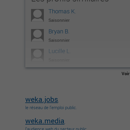
Thomas K.
Saisonnier
Bryan B.
Saisonnier
Lucille L.
Saisonnier
Nicolas L.
Voir
Saisonnier
Pauline R.
weka.jobs
Saisonnier
,
le réseau de l’emploi public.
weka.media
,
l’audience web du secteur public.