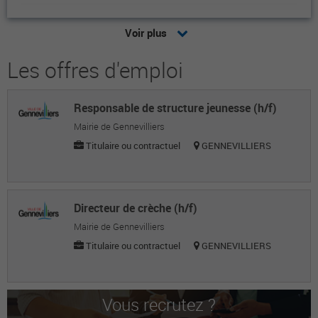
Isabelle B.
Voir plus
Professeure / enseignante-chercheuse
Les offres d'emploi
Alain B.
Chef de service adjoint
Responsable de structure jeunesse (h/f)
Julien L.
Mairie de Gennevilliers
Chef de projets numériques
Titulaire ou contractuel
GENNEVILLIERS
SANDRINE M.
Directrice éducation petite enfance
Directeur de crèche (h/f)
David D.
Mairie de Gennevilliers
Titulaire ou contractuel
GENNEVILLIERS
Directeur de l'éducation
Aurélia S.
Responsable du service offre de formation
Vous recrutez ?
et sécurisation des parcours, direction de