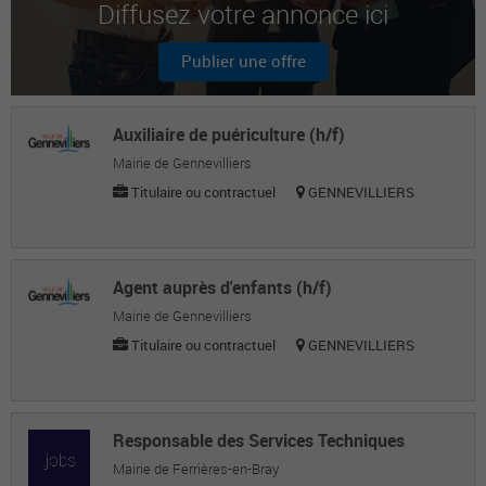
Diffusez votre annonce ici
l'apprentissage
Tristan M.
Publier une offre
Evaluateur qualité
Auxiliaire de puériculture (h/f)
Emile B.
Mairie de Gennevilliers
Directeur adjoint de l'éducation et de la
Titulaire ou contractuel
GENNEVILLIERS
jeunesse
Agent auprès d'enfants (h/f)
Mairie de Gennevilliers
Titulaire ou contractuel
GENNEVILLIERS
Responsable des Services Techniques
Mairie de Ferrières-en-Bray