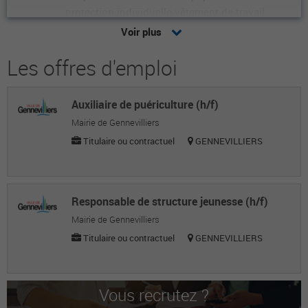
protection individuelle vêtement de travail
Voir plus
Adeline J.
Attaché
Les offres d'emploi
Florence N.
Auxiliaire de puériculture (h/f)
Adjointe au chef de service des affaires
Mairie de Gennevilliers
foncières
Titulaire ou contractuel
GENNEVILLIERS
Roseline R.
Coordinatrice de projets
Michel L.
Responsable de structure jeunesse (h/f)
Mairie de Gennevilliers
Responsable / chef de service
Titulaire ou contractuel
GENNEVILLIERS
Romain D.
Opérateur régleur usinage sur commande
numérique et conventionnel
Vous recrutez ?