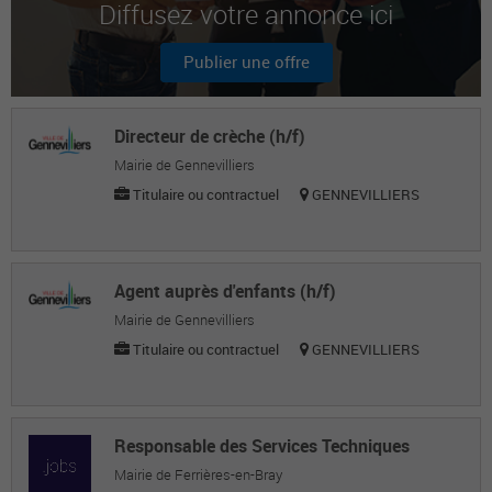
Diffusez votre annonce ici
Xavier G.
Responsable juridique et communication
Publier une offre
Philippe G.
Dga directeur général adjoint
Directeur de crèche (h/f)
Thierry P.
Mairie de Gennevilliers
Titulaire ou contractuel
GENNEVILLIERS
Chargé de mission
Agent auprès d'enfants (h/f)
Mairie de Gennevilliers
Titulaire ou contractuel
GENNEVILLIERS
Responsable des Services Techniques
Mairie de Ferrières-en-Bray