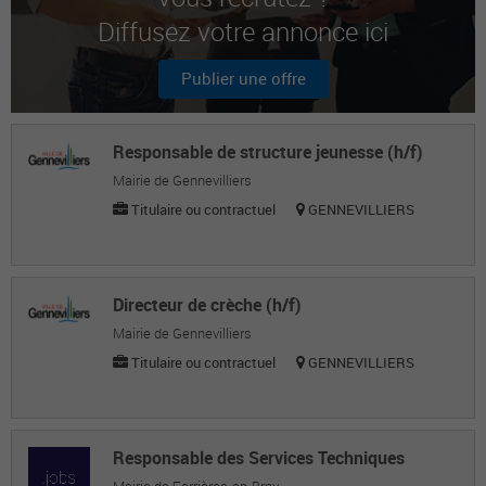
Diffusez votre annonce ici
David C.
Professeur / enseignant-chercheur
Publier une offre
Raymond R.
Chef de service execution comptable
Responsable de structure jeunesse (h/f)
Anne-Marie L.
Mairie de Gennevilliers
Titulaire ou contractuel
GENNEVILLIERS
Auditrice financière
Directeur de crèche (h/f)
Mairie de Gennevilliers
Titulaire ou contractuel
GENNEVILLIERS
Responsable des Services Techniques