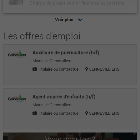
Charge de projet senior finances et système
d'information
Voir plus
Florence L.
Élu
Les offres d'emploi
Fanny F.
Auxiliaire de puériculture (h/f)
Chef de service budget et gestion
Mairie de Gennevilliers
financière
Titulaire ou contractuel
GENNEVILLIERS
ELHAM B.
Inspectrice principale des finances
publiques
Agent auprès d'enfants (h/f)
Mylène D.
Mairie de Gennevilliers
Titulaire ou contractuel
GENNEVILLIERS
Chargée d'etudes finances
Farida T.
Adjointe responsable service budget
Vous recrutez ?