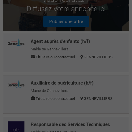
Diffusez votre annonce ici
Benoit M.
Dga directeur général adjoint
Publier une offre
Vincent G.
Dga directeur général adjoint
Agent auprès d'enfants (h/f)
Mairie de Gennevilliers
Titulaire ou contractuel
GENNEVILLIERS
Auxiliaire de puériculture (h/f)
Mairie de Gennevilliers
Titulaire ou contractuel
GENNEVILLIERS
Responsable des Services Techniques