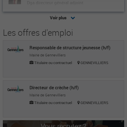
Dga directeur général adjoint
Philippe G.
Voir plus
Dga directeur général adjoint
Les offres d'emploi
Fabrice G.
Dga directeur général adjoint
Responsable de structure jeunesse (h/f)
Cornelia F.
Mairie de Gennevilliers
Dga directrice générale adjointe
Titulaire ou contractuel
GENNEVILLIERS
Laurent Z.
Dga directeur général adjoint
Directeur de crèche (h/f)
Xavier C.
Mairie de Gennevilliers
Titulaire ou contractuel
GENNEVILLIERS
Dga directeur général adjoint
Laurent B.
Dga directeur général adjoint
Vous recrutez ?