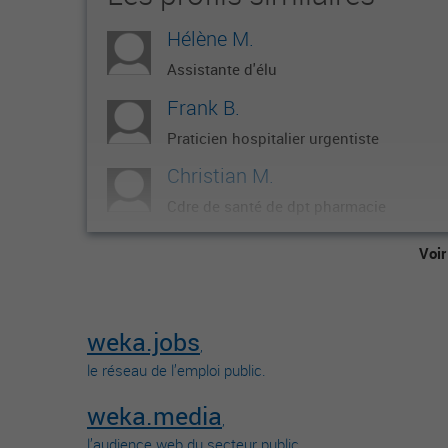
Hélène M.
Assistante d'élu
Frank B.
Praticien hospitalier urgentiste
Christian M.
Cdre de santé de dpt pharmacie
Elmire S.
Voir
Attaché de recherche clinique
GEORGES N.
weka.jobs
Directeur
,
le réseau de l’emploi public.
weka.media
,
l’audience web du secteur public.