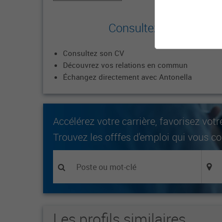
Consultez le profil co
Consultez son CV
Découvrez vos relations en commun
Échangez directement avec Antonella
Accélérez votre carrière, favorisez votr
Trouvez les offfes d'emploi qui vous c
Les profils similaires