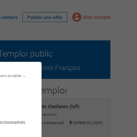
Mon compte
s métiers
Publier une offre
l'emploi public
r tout le territoire Français
sans accepter →
s offres d'emploi
Agent auprès d'enfants (h/f)
Mairie de Gennevilliers
onctionnalités
Titulaire ou contractuel
GENNEVILLIERS