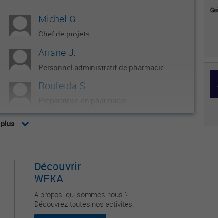
Michel G.
Chef de projets
Ariane J.
Personnel administratif de pharmacie
Roufeida S.
Preparatrice en pharmacie
Sylvie M.
 plus
Directeur qualité et risque
LYDIE C.
Découvrir
Cadre de santé
WEKA
À propos, qui sommes-nous ?
Découvrez toutes nos activités.