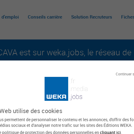
s d'emploi
Conseils carrière
Solution Recruteurs
Fiche
AVA est sur weka.jobs, le réseau de 
aux carrières publiques et aux offres d'emploi su
Continuer 
Le
VA
 Web utilise des cookies
s permettent de personnaliser le contenu et les annonces, d'offrir des f
édias sociaux et d'analyser notre trafic sur les sites des Éditions WEKA.
e politique de protection des données personnelles en
cliquant ici
.
Provence-Alpes-Côte d'Azur