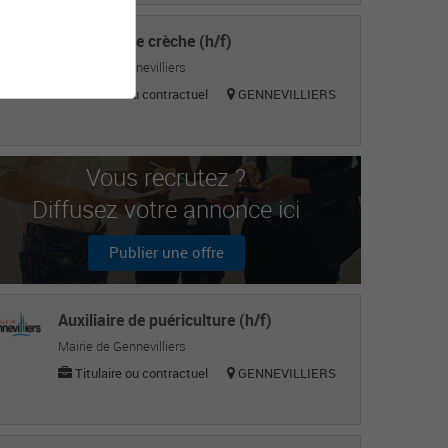
Directeur de crèche (h/f)
Mairie de Gennevilliers
Titulaire ou contractuel
GENNEVILLIERS
Vous recrutez ?
Diffusez votre annonce ici
Publier une offre
Auxiliaire de puériculture (h/f)
Mairie de Gennevilliers
Titulaire ou contractuel
GENNEVILLIERS