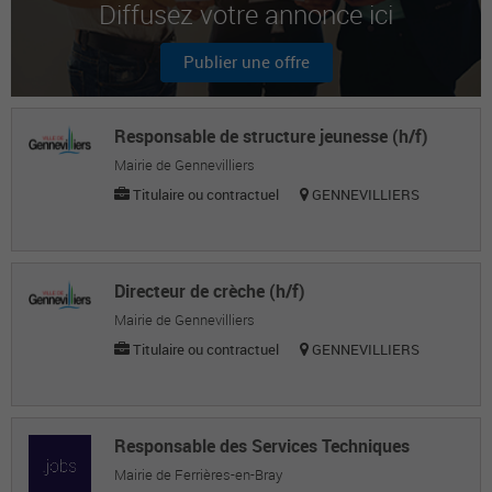
Diffusez votre annonce ici
Philippe G.
Dga directeur général adjoint
Publier une offre
Thierry P.
Chargé de mission
Responsable de structure jeunesse (h/f)
Isabelle T.
Mairie de Gennevilliers
Titulaire ou contractuel
GENNEVILLIERS
Responsable magasin epi
Directeur de crèche (h/f)
Mairie de Gennevilliers
Titulaire ou contractuel
GENNEVILLIERS
Responsable des Services Techniques
Mairie de Ferrières-en-Bray