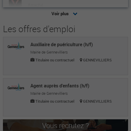
Attaché
Voir plus
Florence N.
Adjointe au chef de service des affaires
Les offres d'emploi
foncières
Roseline R.
Auxiliaire de puériculture (h/f)
Mairie de Gennevilliers
Coordinatrice de projets
Titulaire ou contractuel
GENNEVILLIERS
Michel L.
Responsable / chef de service
Romain D.
Agent auprès d'enfants (h/f)
Mairie de Gennevilliers
Opérateur régleur usinage sur commande
Titulaire ou contractuel
GENNEVILLIERS
numérique et conventionnel
Xavier G.
Responsable juridique et communication
Vous recrutez ?