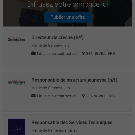
Diffusez votre annonce ici
Jean-Michel F.
Chef de service état civil / population
Publier une offre
Aurélie B.
Assistante ressources humaines
Directeur de crèche (h/f)
Mairie de Gennevilliers
Titulaire ou contractuel
GENNEVILLIERS
Responsable de structure jeunesse (h/f)
Mairie de Gennevilliers
Titulaire ou contractuel
GENNEVILLIERS
Responsable des Services Techniques
Mairie de Ferrières-en-Bray