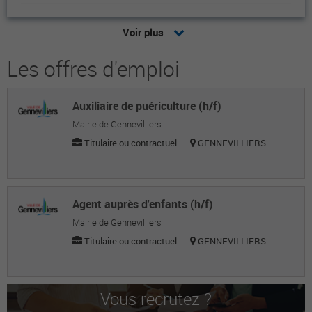
Emmanuel G.
Voir plus
Conseiller funéraire
Les offres d'emploi
B T.
Conseiller funéraire
Auxiliaire de puériculture (h/f)
Quentin V.
Mairie de Gennevilliers
Conseiller funéraire
Titulaire ou contractuel
GENNEVILLIERS
Audrey D.
Conseiller funéraire
Agent auprès d'enfants (h/f)
Alexandra S.
Mairie de Gennevilliers
Titulaire ou contractuel
GENNEVILLIERS
Conseiller funéraire
Sandrine M.
Adjointe de direction
Vous recrutez ?