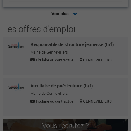
Marie Lucie C.
Voir plus
Attachée territoriale
Les offres d'emploi
Marie C.
Attachée territoriale
Responsable de structure jeunesse (h/f)
Iseline M.
Mairie de Gennevilliers
Attachée territoriale
Titulaire ou contractuel
GENNEVILLIERS
Sylvia B.
Attachée territoriale
Auxiliaire de puériculture (h/f)
Quentin P.
Mairie de Gennevilliers
Titulaire ou contractuel
GENNEVILLIERS
Attaché territorial
Frederique G.
Attachée territoriale
Vous recrutez ?