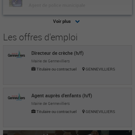
Agent de police municipale
Eloïse W.
Voir plus
Agente de police municipale
Les offres d'emploi
Christophe P.
Agent de police municipale
Directeur de crèche (h/f)
Isabelle M.
Mairie de Gennevilliers
Agente de police municipale
Titulaire ou contractuel
GENNEVILLIERS
Giovanni P.
Agent de police municipale
Agent auprès d'enfants (h/f)
Mamadou C.
Mairie de Gennevilliers
Titulaire ou contractuel
GENNEVILLIERS
Agent de police municipale
Xavier D.
Agent de police municipale