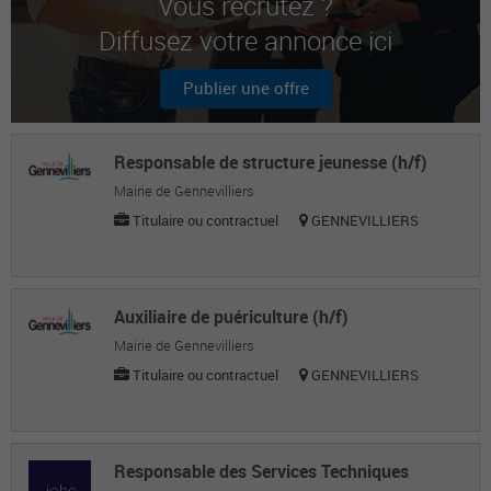
Vous recrutez ?
Diffusez votre annonce ici
Anne-Gaelle D.
Agente de police municipale
Publier une offre
Angèle M.
Agente de police municipale
Responsable de structure jeunesse (h/f)
Mairie de Gennevilliers
Titulaire ou contractuel
GENNEVILLIERS
Auxiliaire de puériculture (h/f)
Mairie de Gennevilliers
Titulaire ou contractuel
GENNEVILLIERS
Responsable des Services Techniques