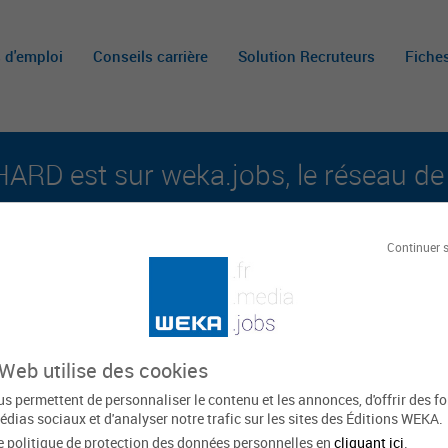
s d'emploi
Conseils carrière
Solution Recruteurs
Fiche
ARD est sur weka.jobs, le réseau de 
aux carrières publiques et aux offres d'emploi su
Continuer 
Le
ARD
 Web utilise des cookies
s permettent de personnaliser le contenu et les annonces, d'offrir des f
édias sociaux et d'analyser notre trafic sur les sites des Éditions WEKA.
e politique de protection des données personnelles en
cliquant ici
.
Grand Est