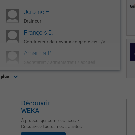
Jerome F.
Draineur
François D.
Conducteur de travaux en genie civil /vrd
Amanda P.
Secrétariat / administratif / accueil
Dominique S.
 plus
Preparateur de commandes et regleur machines â outils
Ibrahim D.
Découvrir
Assainissement
WEKA
À propos, qui sommes-nous ?
Découvrez toutes nos activités.