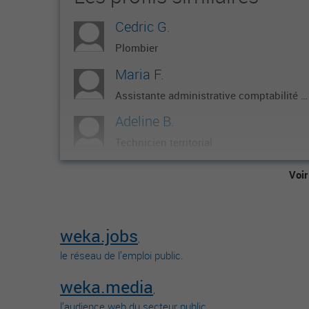
Cedric G.
Plombier
Maria F.
Assistante administrative comptabilité et gestion
Adeline B.
Technicien territorial
Marilou G.
Voir
Ingenieur
Valentin K.
weka.jobs
Employé
,
le réseau de l’emploi public.
weka.media
,
l’audience web du secteur public.