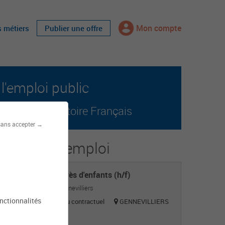
Mon compte
s métiers
Publier une offre
l'emploi public
r tout le territoire Français
sans accepter →
s offres d'emploi
Agent auprès d'enfants (h/f)
Mairie de Gennevilliers
onctionnalités
Titulaire ou contractuel
GENNEVILLIERS