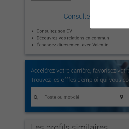
Consultez le profil co
Consultez son CV
Découvrez vos relations en commun
Échangez directement avec Valentin
Accélérez votre carrière, favorisez votr
Trouvez les offfes d'emploi qui vous c
Les profils similaires