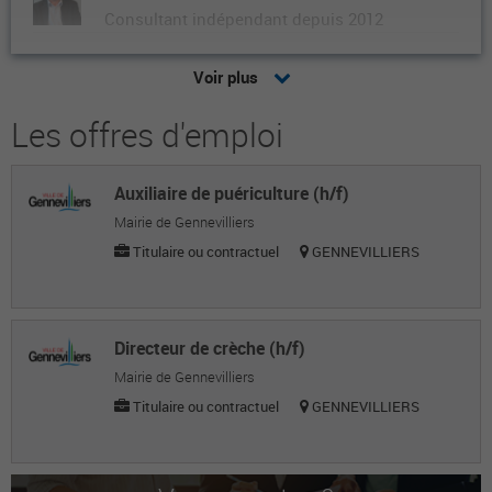
Consultant indépendant depuis 2012
Jean-Robert M.
Voir plus
Directeur général du conseil supérieur de la
fonction publique territoriale
Les offres d'emploi
Stéphane B.
Auxiliaire de puériculture (h/f)
Cabinet cbm audit & conseil - secteur public
Mairie de Gennevilliers
Rachel D.
Titulaire ou contractuel
GENNEVILLIERS
Assistante de direction
Xavier B.
Directeur de crèche (h/f)
Chef de projets
Mairie de Gennevilliers
Sandrine M.
Titulaire ou contractuel
GENNEVILLIERS
Secrétaire générale
Djénéba C.