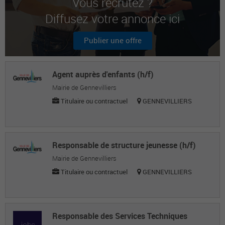
Vous recrutez ?
Chargée d'accueil et de secrétariat
Diffusez votre annonce ici
Joel C.
Publier une offre
Ancien dgs / coach fondateur d'opus cité
sas spécialisée pour les cadres dirigeants
privés et publics
Agent auprès d'enfants (h/f)
Yves M.
Mairie de Gennevilliers
Titulaire ou contractuel
GENNEVILLIERS
Directeur de mission modernisation
Responsable de structure jeunesse (h/f)
Mairie de Gennevilliers
Titulaire ou contractuel
GENNEVILLIERS
Responsable des Services Techniques