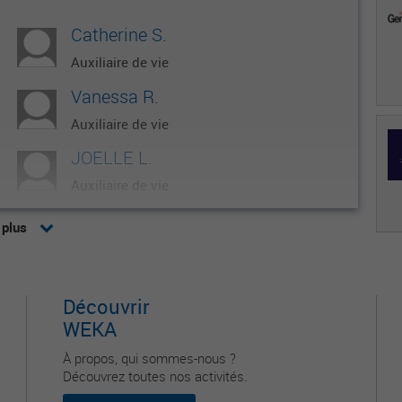
Catherine S.
Auxiliaire de vie
Vanessa R.
Auxiliaire de vie
JOELLE L.
Auxiliaire de vie
Saïda K.
 plus
Auxiliaire de vie
Natacha B.
Découvrir
Auxiliaire de vie
WEKA
À propos, qui sommes-nous ?
Découvrez toutes nos activités.