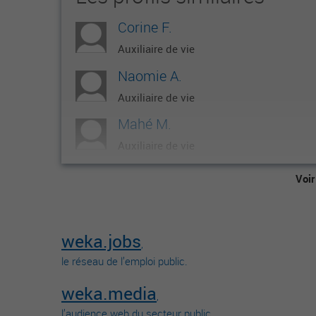
Corine F.
Auxiliaire de vie
Naomie A.
Auxiliaire de vie
Mahé M.
Auxiliaire de vie
Maria Claire J.
Voir
Auxiliaire de vie
Marine L.
weka.jobs
Auxiliaire de vie
,
le réseau de l’emploi public.
weka.media
,
l’audience web du secteur public.