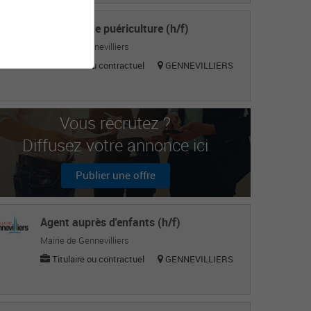
Auxiliaire de puériculture (h/f)
Mairie de Gennevilliers
Titulaire ou contractuel
GENNEVILLIERS
Vous recrutez ?
Diffusez votre annonce ici
Publier une offre
Agent auprès d'enfants (h/f)
Mairie de Gennevilliers
Titulaire ou contractuel
GENNEVILLIERS