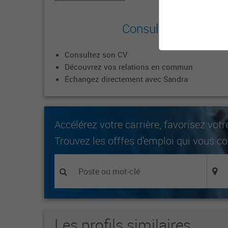
Consultez le profil 
Consultez son CV
Découvrez vos relations en commun
Échangez directement avec Sandra
Accélérez votre carrière, favorisez votr
Trouvez les offfes d'emploi qui vous c
Les profils similaires