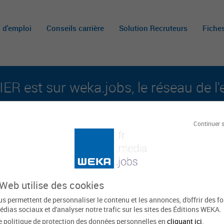
s d'emploi
Conseils carrière
Solution Recruteurs
Fiche
ER est sur weka.jobs, le réseau de l'
aux carrières publiques et aux offres d'emploi su
Continuer 
Le
 Web utilise des cookies
s permettent de personnaliser le contenu et les annonces, d'offrir des f
édias sociaux et d'analyser notre trafic sur les sites des Éditions WEKA.
e politique de protection des données personnelles en
cliquant ici
.
Normandie