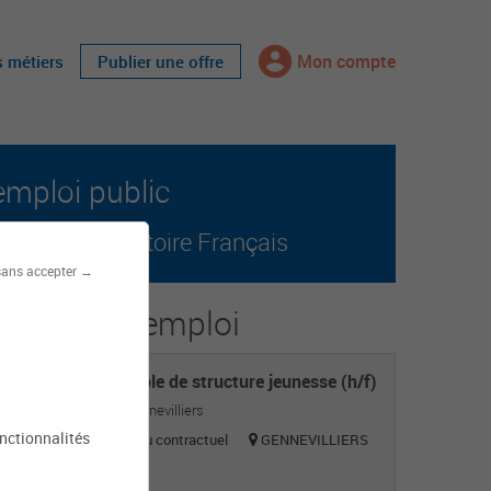
Mon compte
s métiers
Publier une offre
emploi public
r tout le territoire Français
sans accepter →
s offres d'emploi
Responsable de structure jeunesse (h/f)
Mairie de Gennevilliers
onctionnalités
Titulaire ou contractuel
GENNEVILLIERS