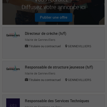
Diffusez votre annonce ici
Olegs Z.
Maçon
Publier une offre
Dylan J.
Maçon
Directeur de crèche (h/f)
Mairie de Gennevilliers
Titulaire ou contractuel
GENNEVILLIERS
Responsable de structure jeunesse (h/f)
Mairie de Gennevilliers
Titulaire ou contractuel
GENNEVILLIERS
Responsable des Services Techniques