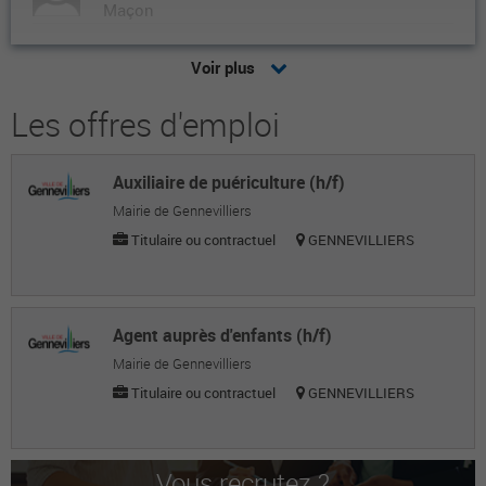
Maçon
Nabil L.
Voir plus
Maçon
Les offres d'emploi
Patrick K.
Maçon
Auxiliaire de puériculture (h/f)
Laurent M.
Mairie de Gennevilliers
Maçon
Titulaire ou contractuel
GENNEVILLIERS
Nicolas Z.
Maçon
Agent auprès d'enfants (h/f)
Paulo M.
Mairie de Gennevilliers
Titulaire ou contractuel
GENNEVILLIERS
Maçon
Ludovic G.
Maçon
Vous recrutez ?