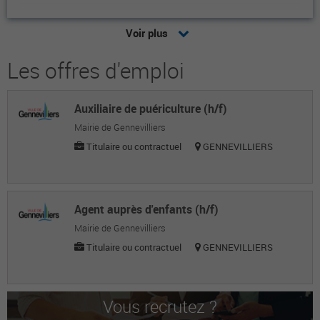
Lea P.
Voir plus
Garde d’enfant
Les offres d'emploi
Amandine J.
Garde d’enfant
Auxiliaire de puériculture (h/f)
Rebecca J.
Mairie de Gennevilliers
Garde d’enfant
Titulaire ou contractuel
GENNEVILLIERS
Laetitia G.
Garde d’enfant
Agent auprès d'enfants (h/f)
Megane S.
Mairie de Gennevilliers
Titulaire ou contractuel
GENNEVILLIERS
Secrétaire / assistante
Dylan B.
Manutentionnaire
Vous recrutez ?