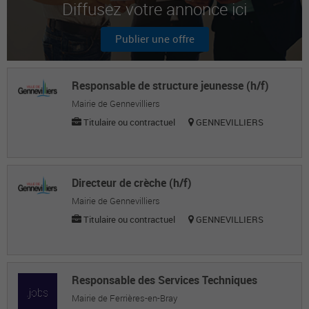
Diffusez votre annonce ici
Sandrine L.
Former adultes
Publier une offre
Céline L.
Responsable recrutement -gpeec
Responsable de structure jeunesse (h/f)
Mairie de Gennevilliers
Titulaire ou contractuel
GENNEVILLIERS
Directeur de crèche (h/f)
Mairie de Gennevilliers
Titulaire ou contractuel
GENNEVILLIERS
Responsable des Services Techniques
Mairie de Ferrières-en-Bray