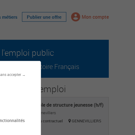
Mon compte
s métiers
Publier une offre
l'emploi public
r tout le territoire Français
sans accepter →
s offres d'emploi
Responsable de structure jeunesse (h/f)
Mairie de Gennevilliers
onctionnalités
Titulaire ou contractuel
GENNEVILLIERS