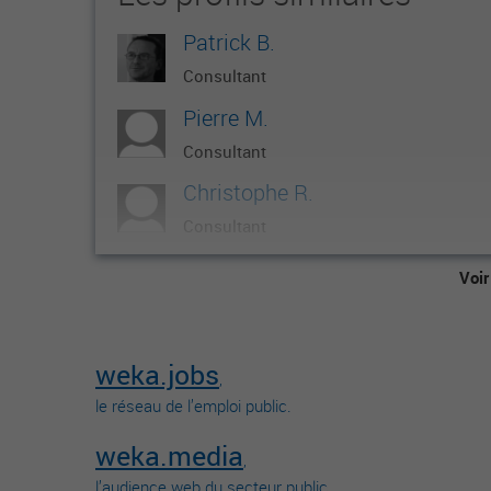
Patrick B.
Consultant
Pierre M.
Consultant
Christophe R.
Consultant
Marc B.
Voir
Consultant
Joël C.
weka.jobs
Consultant
,
le réseau de l’emploi public.
weka.media
,
l’audience web du secteur public.