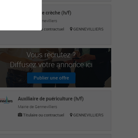
Directeur de crèche (h/f)
Mairie de Gennevilliers
Titulaire ou contractuel
GENNEVILLIERS
Vous recrutez ?
Diffusez votre annonce ici
Publier une offre
Auxiliaire de puériculture (h/f)
Mairie de Gennevilliers
Titulaire ou contractuel
GENNEVILLIERS