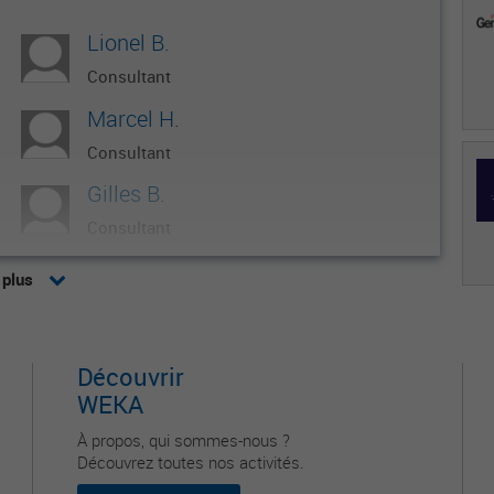
Lionel B.
Consultant
Marcel H.
Consultant
Gilles B.
Consultant
YVES R.
 plus
Consultant
Samuel H.
Découvrir
Consultant
WEKA
À propos, qui sommes-nous ?
Découvrez toutes nos activités.