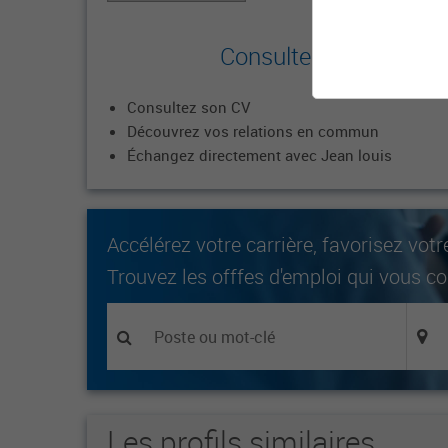
Consultez le profil co
Consultez son CV
Découvrez vos relations en commun
Échangez directement avec Jean louis
Accélérez votre carrière, favorisez votr
Trouvez les offfes d'emploi qui vous c
Les profils similaires