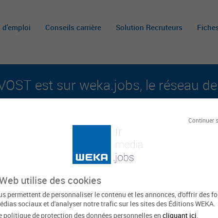
s d'emploi
Conseils carrière
Solution Recruteurs
Fiche
OST est sur weka.jobs, le réseau de 
aux carrières publiques et aux offres d'emploi su
Continuer 
Le
ST
 Web utilise des cookies
s permettent de personnaliser le contenu et les annonces, d'offrir des f
édias sociaux et d'analyser notre trafic sur les sites des Éditions WEKA.
e politique de protection des données personnelles en
cliquant ici
.
Île-de-France