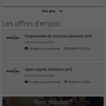
Jean-François F.
Voir plus
Contrôle de gestion
Les offres d'emploi
Laetitia S.
Contrôle de gestion
Responsable de structure jeunesse (h/f)
Marie-Catherine B.
Mairie de Gennevilliers
Directrice
Titulaire ou contractuel
GENNEVILLIERS
Jean-François L.
Consultant indépendant depuis 2012
Agent auprès d'enfants (h/f)
Jean-Robert M.
Mairie de Gennevilliers
Titulaire ou contractuel
GENNEVILLIERS
Directeur général du conseil supérieur de la
fonction publique territoriale
Stéphane B.
Vous recrutez ?
Cabinet cbm audit & conseil - secteur public