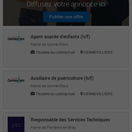
Diffusez votre annonce ici
Aurélia S.
Responsable du service offre de formation
Publier une offre
et sécurisation des parcours, direction de
l'apprentissage
Agent auprès d'enfants (h/f)
Tristan M.
Mairie de Gennevilliers
Evaluateur qualité
Titulaire ou contractuel
GENNEVILLIERS
Auxiliaire de puériculture (h/f)
Mairie de Gennevilliers
Titulaire ou contractuel
GENNEVILLIERS
Responsable des Services Techniques
Mairie de Ferrières-en-Bray