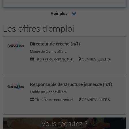
Rémi P.
Voir plus
Directeur de l'éducation
Les offres d'emploi
Isabelle B.
Professeure / enseignante-chercheuse
Directeur de crèche (h/f)
Alain B.
Mairie de Gennevilliers
Chef de service adjoint
Titulaire ou contractuel
GENNEVILLIERS
Julien L.
Chef de projets numériques
Responsable de structure jeunesse (h/f)
SANDRINE M.
Mairie de Gennevilliers
Titulaire ou contractuel
GENNEVILLIERS
Directrice éducation petite enfance
David D.
Directeur de l'éducation
Vous recrutez ?