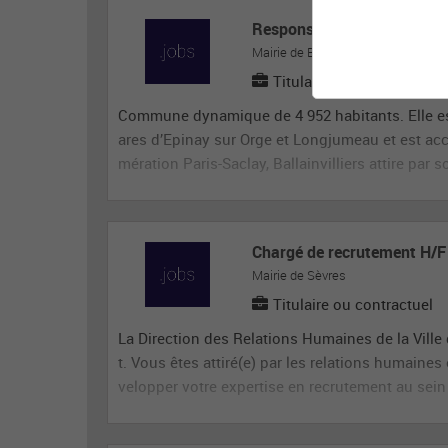
Responsable des Ressource
Mairie de Ballainvilliers
Titulaire ou contractuel
Commune dynamique de 4 952 habitants. Elle est
ares d’Epinay sur Orge et Longjumeau et est ac
mération Paris-Saclay, Ballainvilliers attire par s
Chargé de recrutement H/F
Mairie de Sèvres
Titulaire ou contractuel
La Direction des Relations Humaines de la Ville
t. Vous êtes attiré(e) par les relations humain
velopper votre expertise en recrutement au sein