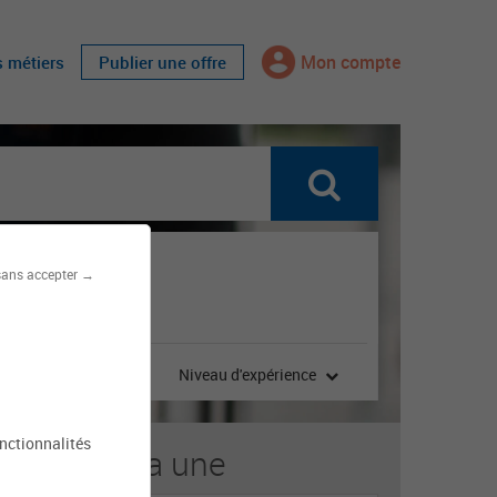
Mon compte
s métiers
Publier une offre
sans accepter →
 contrat
Niveau d'expérience
onctionnalités
s offres à la une