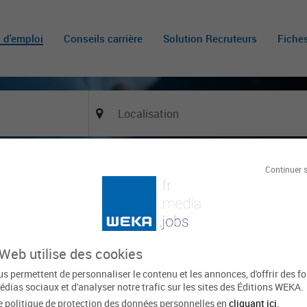
s d'emploi
Conseils carrière
Solution Recruteurs
Fiche
Continuer 
Tout effacer
'activité
Filière
Type de
 Web utilise des cookies
s permettent de personnaliser le contenu et les annonces, d'offrir des f
Le
res trouvées
édias sociaux et d'analyser notre trafic sur les sites des Éditions WEKA.
e politique de protection des données personnelles en
cliquant ici
.