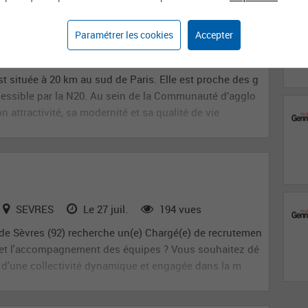
s Humaines (h/f)
Paramétrer les cookies
Accepter
BALLAINVILLIERS
Le 27 juil.
196 vues
 située à 20 km au sud de Paris. Elle est proche des g
cessible par la N20. Au sein de la Communauté d’agglo
on attractivité, sa modernité et sa qualité de vie
SEVRES
Le 27 juil.
194 vues
 de Sèvres (92) recherche un(e) Chargé(e) de recrutemen
es et l'accompagnement des équipes ? Vous souhaitez dé
 d'une collectivité dynamique et engagée dans la m