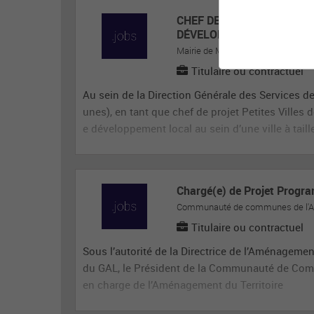
CHEF DE PROJET PETITE 
DÉVELOPPEMENT LOCAL (
Mairie de Moutiers
Titulaire ou contractuel
Au sein de la Direction Générale des Services 
unes), en tant que chef de projet Petites Ville
e développement local au sein d’une ville à taill
Chargé(e) de Projet Progr
Communauté de communes de l'A
Titulaire ou contractuel
Sous l’autorité de la Directrice de l’Aménagement
du GAL, le Président de la Communauté de Com
en charge de l’Aménagement du Territoire