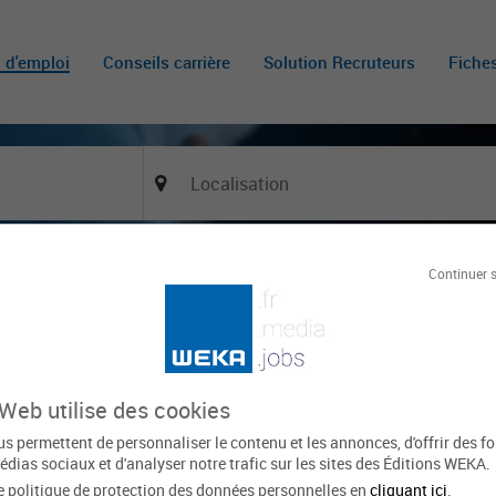
s d'emploi
Conseils carrière
Solution Recruteurs
Fiche
Continuer 
X
Tout effacer
'activité
Filière
Type de
 Web utilise des cookies
s permettent de personnaliser le contenu et les annonces, d'offrir des f
Le
res trouvées
édias sociaux et d'analyser notre trafic sur les sites des Éditions WEKA.
e politique de protection des données personnelles en
cliquant ici
.