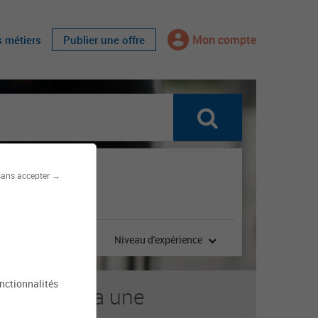
Mon compte
s métiers
Publier une offre
sans accepter →
 contrat
Niveau d'expérience
onctionnalités
s offres à la une