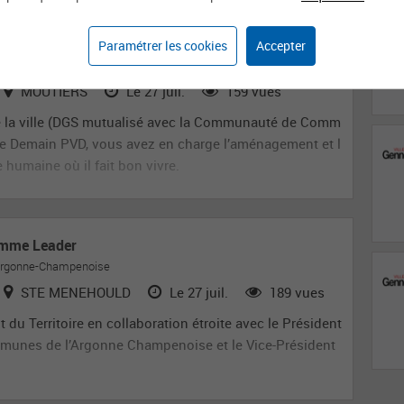
VILLE DE DEMAIN EN AMÉNAGEMENT ET
H/F)
Paramétrer les cookies
Accepter
MOUTIERS
Le 27 juil.
159 vues
de la ville (DGS mutualisé avec la Communauté de Comm
s de Demain PVD, vous avez en charge l’aménagement et l
e humaine où il fait bon vivre.
amme Leader
rgonne-Champenoise
STE MENEHOULD
Le 27 juil.
189 vues
 du Territoire en collaboration étroite avec le Président
munes de l’Argonne Champenoise et le Vice-Président