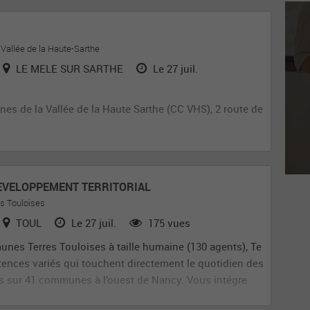
llée de la Haute-Sarthe
LE MELE SUR SARTHE
Le 27 juil.
s de la Vallée de la Haute Sarthe (CC VHS), 2 route de
DEVELOPPEMENT TERRITORIAL
 Touloises
TOUL
Le 27 juil.
175 vues
es Terres Touloises à taille humaine (130 agents), Te
tences variés qui touchent directement le quotidien des
tis sur 41 communes à l’ouest de Nancy. Vous intégre