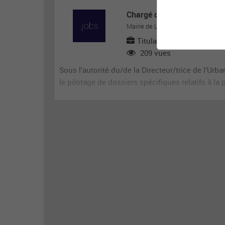
Chargé de mission foncier (
Mairie de Limeil-Brévannes
Titulaire ou contractuel
209 vues
Sous l’autorité du/de la Directeur/trice de l’Ur
le pilotage de dossiers spécifiques relatifs à la p