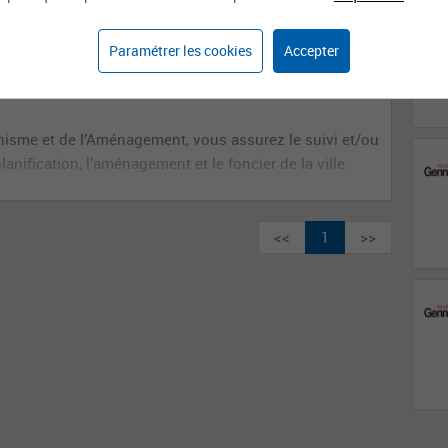
h/f)
Paramétrer les cookies
Accepter
LIMEIL BREVANNES
Le 27 juil.
banisme et de l’Aménagement, vous assurez le suivi et/ou
lanification, l’aménagement et le foncier de la ville.
<<
1
>>