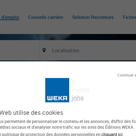
s d'emploi
Conseils carrière
Solution Recruteurs
Fiche
Continuer 
anisme et aménagement
X
Tout effacer
'activité
Filière
Type de
 Web utilise des cookies
s permettent de personnaliser le contenu et les annonces, d'offrir des f
Le
fre trouvée
édias sociaux et d'analyser notre trafic sur les sites des Éditions WEKA.
e politique de protection des données personnelles en
cliquant ici
.