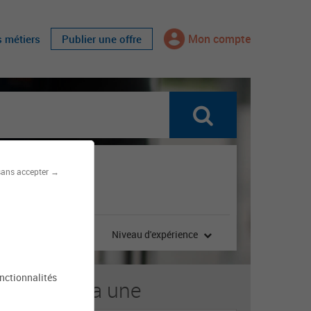
Mon compte
s métiers
Publier une offre
sans accepter →
 contrat
Niveau d'expérience
onctionnalités
s offres à la une