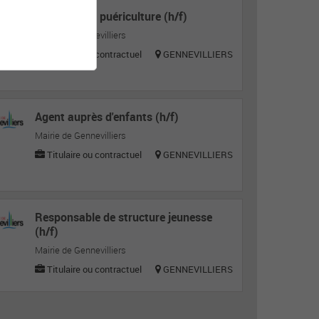
Auxiliaire de puériculture (h/f)
Mairie de Gennevilliers
Titulaire ou contractuel
GENNEVILLIERS
Agent auprès d'enfants (h/f)
Mairie de Gennevilliers
Titulaire ou contractuel
GENNEVILLIERS
Responsable de structure jeunesse
(h/f)
Mairie de Gennevilliers
Titulaire ou contractuel
GENNEVILLIERS