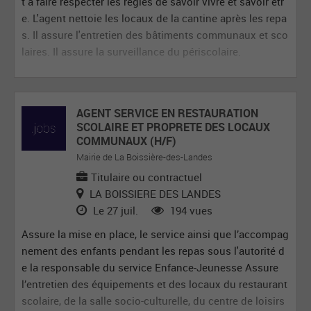
t à faire respecter les règles de savoir vivre et savoir êtr
e. L'agent nettoie les locaux de la cantine après les repa
s. Il assure l'entretien des bâtiments communaux et sco
laires. Il assure la surveillance du périscolaire.
AGENT SERVICE EN RESTAURATION
SCOLAIRE ET PROPRETE DES LOCAUX
COMMUNAUX (H/F)
Mairie de La Boissière-des-Landes
Titulaire ou contractuel
LA BOISSIERE DES LANDES
Le 27 juil.
194 vues
Assure la mise en place, le service ainsi que l’accompag
nement des enfants pendant les repas sous l'autorité d
e la responsable du service Enfance-Jeunesse Assure
l’entretien des équipements et des locaux du restaurant
scolaire, de la salle socio-culturelle, du centre de loisirs