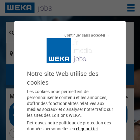
Continuer sans accepter →
Notre site Web utilise des
cookies
Les cookies nous permettent de
Mes critères choisis
personnaliser le contenu et les annonces,
d'offrir des fonctionnalités relatives aux
Cadre d'emploi : Agent territorial spécialisé des
médias sociaux et d'analyser notre trafic sur
écoles maternelles (ATSEM)
les sites des Éditions WEKA.
X
Retrouvez notre politique de protection des
données personnelles en
cliquant ici
.
Tout effacer