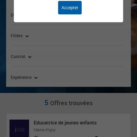
Accepter
Domaine d'activité
Filière
Contrat
Expérience
5
Offres trouvées
Educatrice de jeunes enfants
Mairie d'Igny