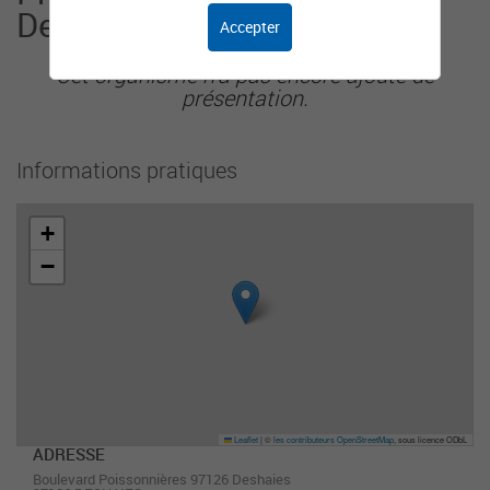
Deshaies
Accepter
Cet organisme n'a pas encore ajouté de
présentation.
Informations pratiques
+
−
Leaflet
|
©
les contributeurs OpenStreetMap
, sous licence ODbL
ADRESSE
Boulevard Poissonnières 97126 Deshaies