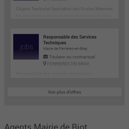
L'Agent Territorial Spécialisé des Ecoles Maternel
les assiste le personnel enseignant pour la réce
ption, l'animation et l'hygiène des très jeunes en
fants, prépare et met en état de propreté les loca
ux et le matériel servant directement aux enfant
Responsable des Services
Techniques
s. En tant que membre de la communauté éduca
Mairie de Ferrières-en-Bray
tive, il p
Titulaire ou contractuel
FERRIERES EN BRAY
Responsable des services techniques
Voir plus d'offres
Agents Mairie de Biot