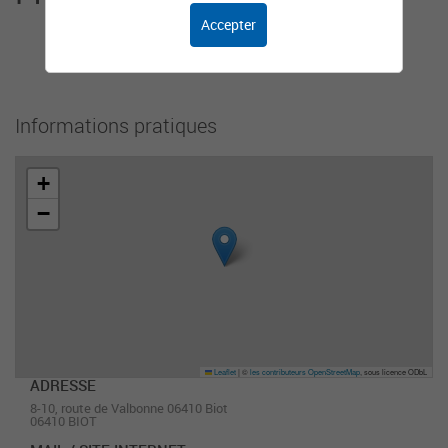
Accepter
Cet organisme n'a pas encore ajouté de
présentation.
Informations pratiques
+
−
Leaflet
|
©
les contributeurs OpenStreetMap
, sous licence ODbL
ADRESSE
8-10, route de Valbonne 06410 Biot
06410 BIOT