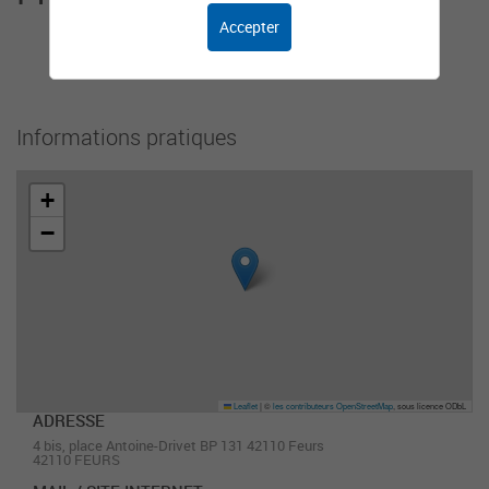
Accepter
Cet organisme n'a pas encore ajouté de
présentation.
Informations pratiques
+
−
Leaflet
|
©
les contributeurs OpenStreetMap
, sous licence ODbL
ADRESSE
4 bis, place Antoine-Drivet BP 131 42110 Feurs
42110 FEURS