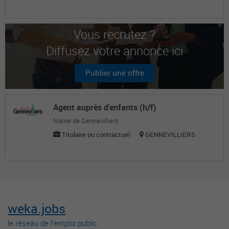
Vous recrutez ?
Diffusez votre annonce ici
Publier une offre
Agent auprès d'enfants (h/f)
Mairie de Gennevilliers
Titulaire ou contractuel
GENNEVILLIERS
weka.jobs
,
le réseau de l’emploi public.