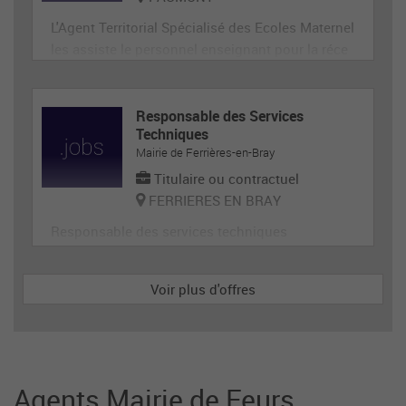
L'Agent Territorial Spécialisé des Ecoles Maternel
les assiste le personnel enseignant pour la réce
ption, l'animation et l'hygiène des très jeunes en
fants, prépare et met en état de propreté les loca
ux et le matériel servant directement aux enfant
Responsable des Services
Techniques
s. En tant que membre de la communauté éduca
Mairie de Ferrières-en-Bray
tive, il p
Titulaire ou contractuel
FERRIERES EN BRAY
Responsable des services techniques
Voir plus d'offres
Agents Mairie de Feurs