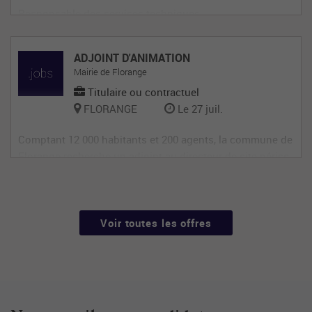
Responsable des services techniques
ADJOINT D'ANIMATION
Mairie de Florange
Titulaire ou contractuel
FLORANGE
Le 27 juil.
Comptant 12 000 habitants et 200 agents, la commune de
Florange recherche un adjoint au directeur de site périsc
olaire, diplômé éventuellement d'un BAFA ou BAFD, disp
osant d’une expérience en animation et de compétences
administratives, ainsi qu'en gestion d’équipe et en comm
unication (poste de 28h
Voir toutes les offres