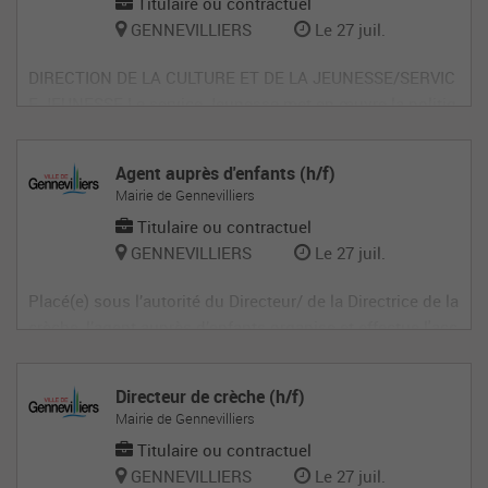
Titulaire ou contractuel
GENNEVILLIERS
Le 27 juil.
DIRECTION DE LA CULTURE ET DE LA JEUNESSE/SERVIC
E JEUNESSE Le service Jeunesse met en œuvre la politiq
ue municipale en faveur des jeunes, seul ou en partenaria
t avec d’autres services et institutions. Ses missions s’or
Agent auprès d'enfants (h/f)
ganisent autour de plusieurs axes : l’animation de proxim
Mairie de Gennevilliers
ité dans les quartiers, l
Titulaire ou contractuel
GENNEVILLIERS
Le 27 juil.
Placé(e) sous l’autorité du Directeur/ de la Directrice de la
crèche, l’agent auprès d’enfants organise et effectue l'acc
ueil et les activités qui contribuent au développement de
l'enfant dans le cadre du projet éducatif de la structure. A
Directeur de crèche (h/f)
u sein de la Direction de la Petite Enfance : • Projets éduc
Mairie de Gennevilliers
a
Titulaire ou contractuel
GENNEVILLIERS
Le 27 juil.