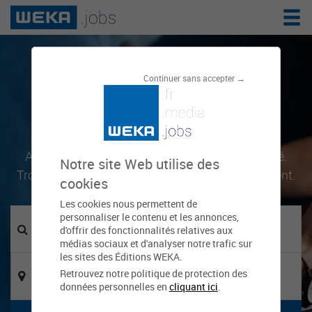
Le réseau de
Continuer sans accepter →
l'emploi public
Accélérez votre carrière, favorisez votre mobilité.
Notre site Web utilise des
Trouvez les offres d'emploi qui vous correspondent.
cookies
Les cookies nous permettent de
personnaliser le contenu et les annonces,
d'offrir des fonctionnalités relatives aux
médias sociaux et d'analyser notre trafic sur
les sites des Éditions WEKA.
Retrouvez notre politique de protection des
données personnelles en
cliquant ici
.