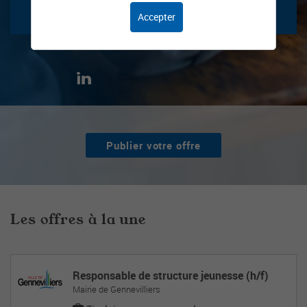
Accepter
Publier votre offre
Les offres à la une
Responsable de structure jeunesse (h/f)
Mairie de Gennevilliers