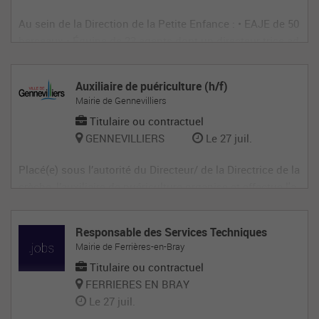
Au sein de la Direction de la Petite Enfance : • EAJE de 50
berceaux • Équipe de 23 agents dont un directeur·trice ad
joint·e • Présence d’un médecin et d’un psychologue • Bu
lle musicale sur site • 1 journée pédagogique/an + 1 Sémi
Auxiliaire de puériculture (h/f)
naire Petite Enfance • Éveil culturel : 4 spectacles par an
Mairie de Gennevilliers
par établi
Titulaire ou contractuel
GENNEVILLIERS
Le 27 juil.
Placé(e) sous l’autorité du Directeur/ de la Directrice de la
crèche, l’auxiliaire de puériculture organise et effectue l'a
ccueil et les activités qui contribuent au développement
de l'enfant dans le cadre du projet éducatif de la structur
Responsable des Services Techniques
e. Au sein de la Direction de la Petite Enfance : • Projets é
Mairie de Ferrières-en-Bray
Titulaire ou contractuel
FERRIERES EN BRAY
Le 27 juil.