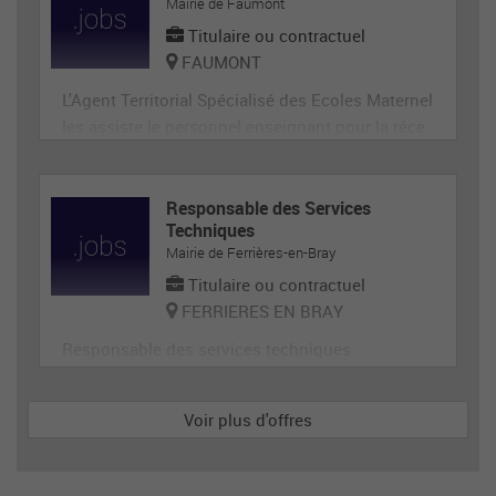
ge, désherbage, tonte...) et de travaux divers.
Mairie de Faumont
Titulaire ou contractuel
FAUMONT
L'Agent Territorial Spécialisé des Ecoles Maternel
les assiste le personnel enseignant pour la réce
ption, l'animation et l'hygiène des très jeunes en
fants, prépare et met en état de propreté les loca
ux et le matériel servant directement aux enfant
Responsable des Services
Techniques
s. En tant que membre de la communauté éduca
Mairie de Ferrières-en-Bray
tive, il p
Titulaire ou contractuel
FERRIERES EN BRAY
Responsable des services techniques
Voir plus d'offres