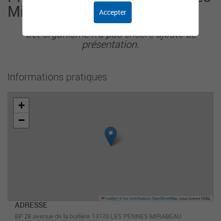
Mirabeau
Accepter
Cet organisme n'a pas encore ajouté de
présentation.
Informations pratiques
+
−
Leaflet
|
©
les contributeurs OpenStreetMap
, sous licence ODbL
ADRESSE
BP 28 avenue de la burlière 13170 LES PENNES MIRABEAU