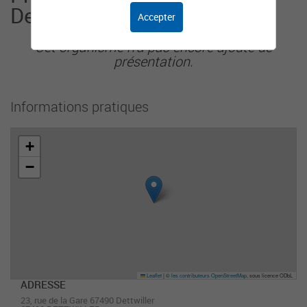
Dettwiller
Accepter
Cet organisme n'a pas encore ajouté de
présentation.
Informations pratiques
+
−
Leaflet
|
©
les contributeurs OpenStreetMap
, sous licence ODbL
ADRESSE
23, rue de la Gare 67490 Dettwiller