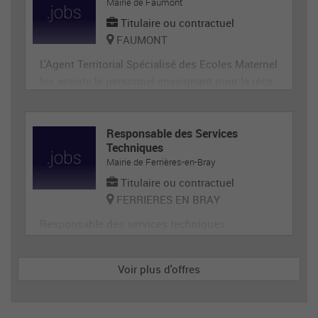
ge, désherbage, tonte...) et de travaux divers.
Mairie de Faumont
Titulaire ou contractuel
FAUMONT
L'Agent Territorial Spécialisé des Ecoles Maternel
les assiste le personnel enseignant pour la réce
ption, l'animation et l'hygiène des très jeunes en
fants, prépare et met en état de propreté les loca
ux et le matériel servant directement aux enfant
Responsable des Services
Techniques
s. En tant que membre de la communauté éduca
Mairie de Ferrières-en-Bray
tive, il p
Titulaire ou contractuel
FERRIERES EN BRAY
Responsable des services techniques
Voir plus d'offres